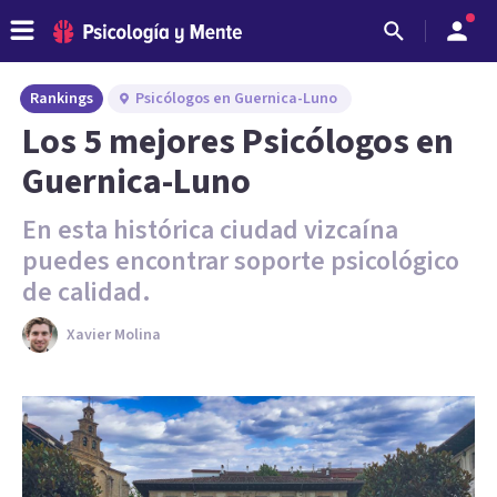
Rankings
Psicólogos en Guernica-Luno
Los 5 mejores Psicólogos en
Guernica-Luno
En esta histórica ciudad vizcaína
puedes encontrar soporte psicológico
de calidad.
Xavier Molina