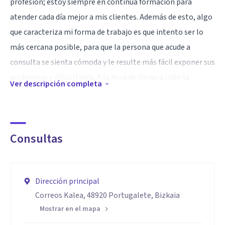
profesión; estoy siempre en continua formación para
atender cada día mejor a mis clientes. Además de esto, algo
que caracteriza mi forma de trabajo es que intento ser lo
más cercana posible, para que la persona que acude a
consulta se sienta cómoda y le resulte más fácil exponer sus
problemas y dificultades. A la hora de llevar a cabo la
Ver descripción completa
rehabilitación cognitiva, soy una persona muy creativa y
dinámica, siempre buscando materiales y creando otros
nuevos para hacerlo más lúdico y divertido, siempre
Consultas
adaptado a las necesidades de las personas que requieren de
dicho servicio.
Especialidad
Dirección principal
Correos Kalea, 48920 Portugalete, Bizkaia
Trato de ser lo más cercana y empática posible para que las
Mostrar en el mapa
personas que acudan a mi consulta se sientan cómodas y