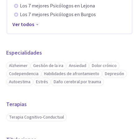
personas con daño cerebral (ictus, traumatismos
Los 7 mejores Psicólogos en Lejona
craneoencefálicos, hipoxia, etc.).
Los 7 mejores Psicólogos en Burgos
Ver todos
Especialidades
Alzheimer
Gestión de la ira
Ansiedad
Dolor crónico
Codependencia
Habilidades de afrontamiento
Depresión
Autoestima
Estrés
Daño cerebral por trauma
Terapias
Terapia Cognitivo-Conductual