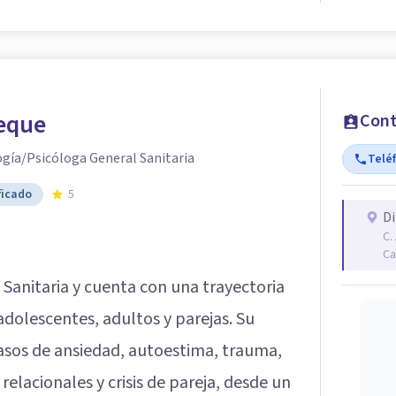
eque
Cont
ogía/Psicóloga General Sanitaria
Telé
ficado
5
Di
C.
Ca
Sanitaria y cuenta con una trayectoria
olescentes, adultos y parejas. Su
casos de ansiedad, autoestima, trauma,
elacionales y crisis de pareja, desde un