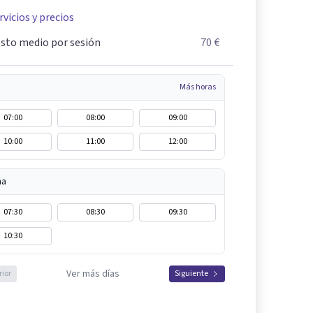
rvicios y precios
sto medio por sesión
70 €
Más horas
07:00
08:00
09:00
10:00
11:00
12:00
na
07:30
08:30
09:30
10:30
Ver más días
rior
Siguiente