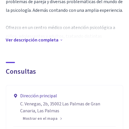
problemas de pareja y diversas problemáticas del mundo de
la psicología. Además contando con una amplia experiencia.
Ofrezco en un centro médico con atención psicológica a
niños, adolescentes y adultos, tratando distintas
Ver descripción completa
problemáticas que se presentan en la vida cotidiana.
Ofrezco los siguientes servicios:
Consultas
Especialidad
Mis aptitudes, entre ellas resaltan, avaladas por mis
pacientes en la obtención de buenos resultados desde una
Dirección principal
C. Venegas, 2b, 35002 Las Palmas de Gran
buena experiencia en el trato con pacientes, desde la
Canaria, Las Palmas
empatía y la resolución temprana de sus conflictos y
Mostrar en el mapa
dificultades, potenciando el bienestar de cada uno de mis