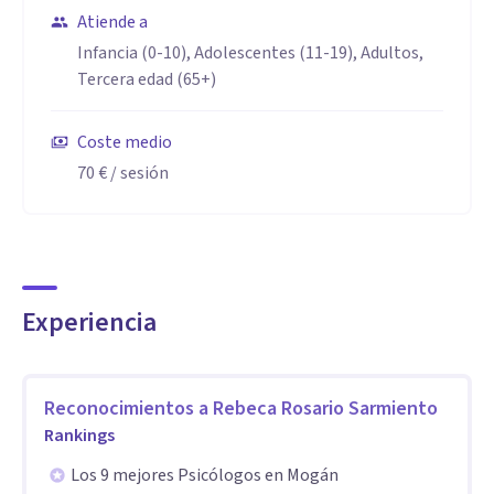
pacientes, consiguiendo una buena confianza y apertura de
Atiende a
ellos desde la primera sesión.
Infancia (0-10), Adolescentes (11-19), Adultos,
Tercera edad (65+)
Aptitudes
Cuento con una amplia experiencia con diversa
Coste medio
problemática, en la cual específicamente trabajo con
70 €
/ sesión
ansiedad, así como deshabituación en adicciones, y con
psicoterapia en adultos, así como cuento con experiencia
en el trabajo con menores en una amplia problemática.
Experiencia
Reconocimientos a
Rebeca Rosario Sarmiento
Rankings
Los 9 mejores Psicólogos en Mogán