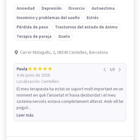
Ansiedad
Depresión
Divorcio
Autoestima
Insomnio y problemas del sueño
Estrés
Pérdida de peso
Trastornos del estado de ánimo
Terapia de pareja
Duelo
Carrer Matagalls, 2, 08540 Centelles, Barcelona
Paula
1
/
5
4 de junio de 2026
Localización:
Centelles
El meu terapeuta ha estat un suport molt important en un
moment en què l’ansietat m’havia desbordat i el meu
sistema nerviós estava completament alterat. Amb ell he
pogut...
Leer más