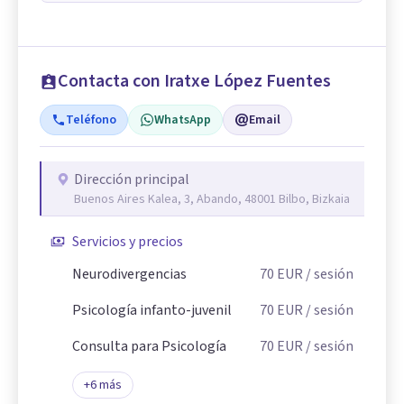
Contacta con Iratxe López Fuentes
Teléfono
WhatsApp
Email
Dirección principal
Buenos Aires Kalea, 3, Abando, 48001 Bilbo, Bizkaia
Servicios y precios
Neurodivergencias
70
EUR
/ sesión
Psicología infanto-juvenil
70
EUR
/ sesión
Consulta para Psicología
70
EUR
/ sesión
+
6
más