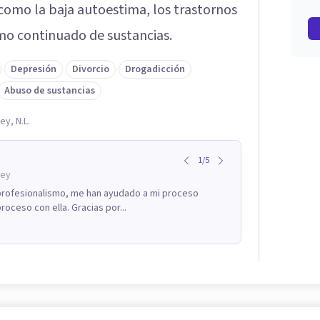
como la baja autoestima, los trastornos
mo continuado de sustancias.
Depresión
Divorcio
Drogadicción
Abuso de sustancias
ey, N.L.
1
/
5
rey
 profesionalismo, me han ayudado a mi proceso
roceso con ella. Gracias por...