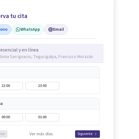
rva tu cita
fono
WhatsApp
Email
esencial y en línea
lonia San Ignacio, Tegucigalpa, Francisco Morazán
22:00
23:00
na
00:00
01:00
Ver más días
rior
Siguiente