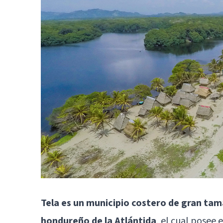
Tela es un municipio costero de gran ta
hondureño de la Atlántida
, el cual posee 