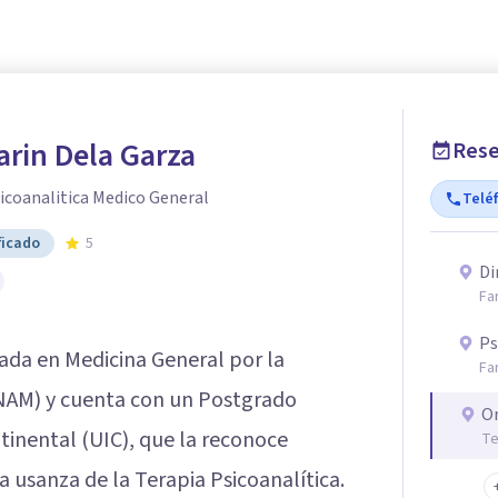
rin Dela Garza
Rese
icoanalitica Medico General
Telé
ficado
5
Di
Fa
Ps
iada en Medicina General por la
Fa
NAM) y cuenta con un Postgrado
O
tinental (UIC), que la reconoce
Te
usanza de la Terapia Psicoanalítica.