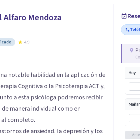
l Alfaro Mendoza
Rese
Telé
ficado
4.9
Pr
Co
Hoy
na notable habilidad en la aplicación de
apia Cognitiva o la Psicoterapia ACT y,
junto a esta psicóloga podremos recibir
Maña
 de manera individual como en
 al completo.
rastornos de ansiedad, la depresión y los
Ante