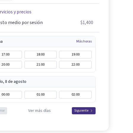
rvicios y precios
sto medio por sesión
$1,400
na
Más horas
17:00
18:00
19:00
20:00
21:00
22:00
o, 8 de agosto
00:00
01:00
02:00
Ver más días
rior
Siguiente