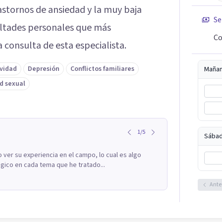
trastornos de ansiedad y la muy baja
Se
cultades personales que más
Co
 consulta de esta especialista.
ividad
Depresión
Conflictos familiares
Maña
d sexual
1
/
5
Sábad
ver su experiencia en el campo, lo cual es algo
gico en cada tema que he tratado...
Ante