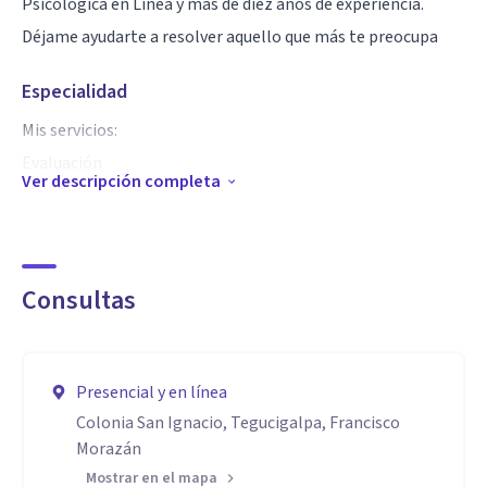
Psicológica en Línea y más de diez años de experiencia.
Déjame ayudarte a resolver aquello que más te preocupa
Especialidad
Mis servicios:
Evaluación
Ver descripción completa
Psicodiagnóstico
Orientación Vocacional
Rehabilitación cognitiva a personas de la tercera edad y
adultos con daño cerebral.
Consultas
Terapia correctiva para problemas de aprendizaje.
Psicoterapia en temas como: Depresión, Ansiedad, Crisis de
Pánico, bajo auto estima, abuso, temor a exposición en
Presencial y en línea
Colonia San Ignacio, Tegucigalpa, Francisco
público, Duelo por pérdida de un ser querido, o por
Morazán
separación.
Mostrar en el mapa