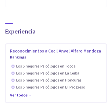
Evaluación de pacientes con Autismo
Atención presencial y en línea.
Atiendo niños, jóvenes y adultos
Aptitudes
Experiencia
Licenciada en Psicología
Maestría en Psicología Clínica
Reconocimientos a
Cecil Anyel Alfaro Mendoza
Curso en Tele psicología
Rankings
Rehabilitación y Terapia Cognitiva
Los 5 mejores Psicólogos en Tocoa
Taller de 1eros Auxilios Psicológicos
Los 5 mejores Psicólogos en La Ceiba
Diplomado en Autismo
Los 6 mejores Psicólogos en Honduras
Certificación en ABA
Los 5 mejores Psicólogos en El Progreso
Ver todos