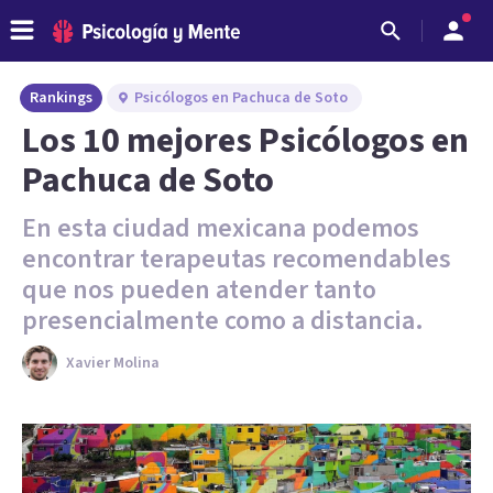
Rankings
Psicólogos en Pachuca de Soto
Los 10 mejores Psicólogos en
Pachuca de Soto
En esta ciudad mexicana podemos
encontrar terapeutas recomendables
que nos pueden atender tanto
presencialmente como a distancia.
Xavier Molina