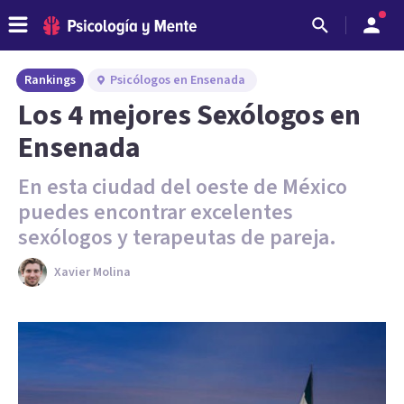
Rankings
Psicólogos en Ensenada
Los 4 mejores Sexólogos en
Ensenada
En esta ciudad del oeste de México
puedes encontrar excelentes
sexólogos y terapeutas de pareja.
Xavier Molina