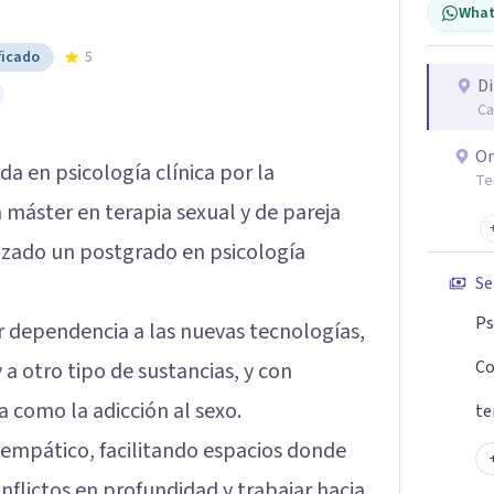
What
ficado
5
Di
Ca
On
da en psicología clínica por la
Te
 máster en terapia sexual y de pareja
lizado un postgrado en psicología
Se
Ps
r dependencia a las nuevas tecnologías,
Co
 a otro tipo de sustancias, y con
a como la adicción al sexo.
te
o empático, facilitando espacios donde
nflictos en profundidad y trabajar hacia