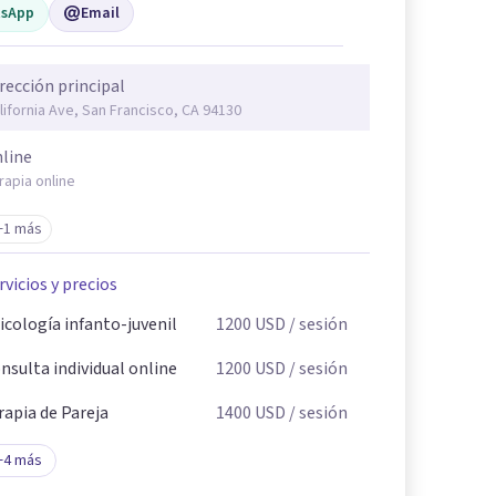
sApp
Email
rección principal
lifornia Ave, San Francisco, CA 94130
line
rapia online
+1 más
rvicios y precios
icología infanto-juvenil
1200
USD
/ sesión
nsulta individual online
1200
USD
/ sesión
rapia de Pareja
1400
USD
/ sesión
+
4
más