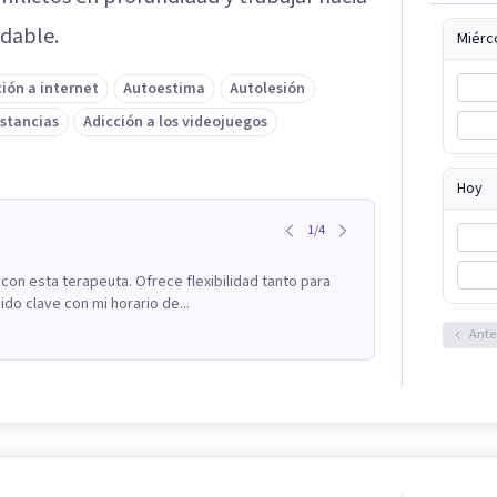
udable.
Miérc
ión a internet
Autoestima
Autolesión
stancias
Adicción a los videojuegos
Hoy
1
/
4
on esta terapeuta. Ofrece flexibilidad tanto para
ido clave con mi horario de...
Ante