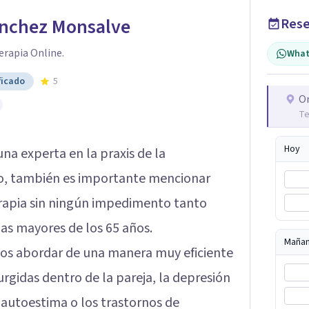
anchez Monsalve
Rese
erapia Online.
What
ficado
5
O
Te
Hoy
na experta en la praxis de la
ado, también es importante mencionar
erapia sin ningún impedimento tanto
s mayores de los 65 años.
Maña
os abordar de una manera muy eficiente
urgidas dentro de la pareja, la depresión
 autoestima o los trastornos de