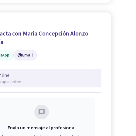
acta con María Concepción Alonzo
ía
sApp
Email
nline
rapia online
Envía un mensaje al profesional