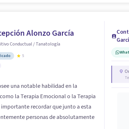
cepción Alonzo García
Cont
Garc
itivo Conductual / Tanatología
What
ficado
5
O
Te
see una notable habilidad en la
como la Terapia Emocional o la Terapia
importante recordar que junto a esta
cuentemente personas de absolutamente