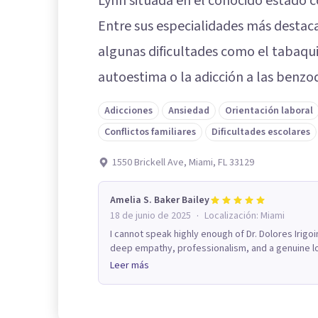
Lynn situada en el conocido estado c
Entre sus especialidades más destac
algunas dificultades como el tabaqui
autoestima o la adicción a las benzo
Adicciones
Ansiedad
Orientación laboral
Conflictos familiares
Dificultades escolares
1550 Brickell Ave, Miami, FL 33129
Amelia S. Baker Bailey
·
18 de junio de 2025
Localización:
Miami
I cannot speak highly enough of Dr. Dolores Irig
deep empathy, professionalism, and a genuine lov
Leer más