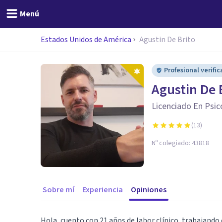
Menú
Estados Unidos de América
Agustin De Brito
Profesional verifi
Agustin De 
Licenciado En Psic
(
13
)
Nº colegiado:
43818
Sobre mí
Experiencia
Opiniones
Hola, cuento con 21 años de labor clínico, trabajando