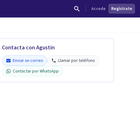
Accede
Regístrate
Contacta con Agustin
Enviar un correo
Llamar por teléfono
Contactar por WhatsApp
Agustin De Brito
Verificado
5
Enviar un correo
Llamar por teléfono
Contactar por WhatsApp