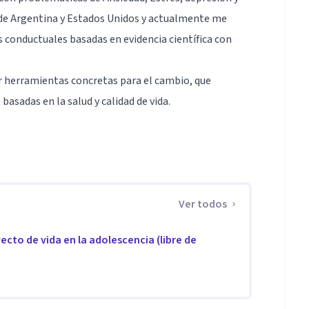
s de Argentina y Estados Unidos y actualmente me
as conductuales basadas en evidencia científica con
r herramientas concretas para el cambio, que
basadas en la salud y calidad de vida.
plando principalmente la Empatia y compasión hacía
ajo con herramientas concretas centradas en el Aquí y
Ver todos
ecto de vida en la adolescencia (libre de
ltima generación y prácticas de mindfullnes
s postgrados en práctica clínica, reducción del Estres