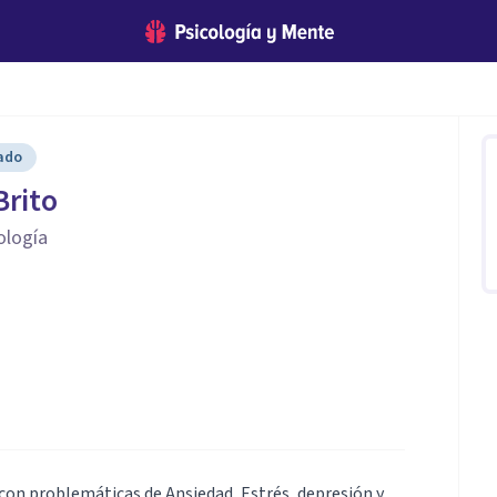
cado
Brito
ología
 con problemáticas de Ansiedad, Estrés, depresión y