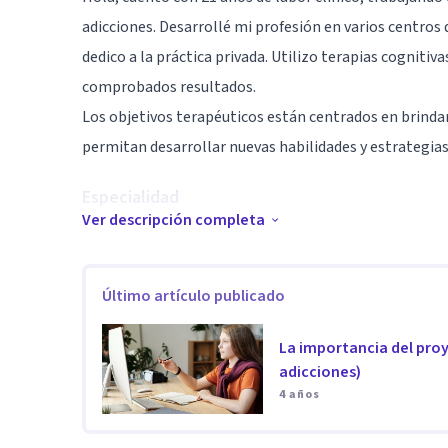
adicciones. Desarrollé mi profesión en varios centro
dedico a la práctica privada. Utilizo terapias cognitiv
comprobados resultados.
Los objetivos terapéuticos están centrados en brinda
permitan desarrollar nuevas habilidades y estrategias 
Especialidad
Ver descripción completa
Trabajo de manera integral e individualizada contem
las personas que requieren asistencia. Asimismo trab
Ahora para el cambio y reversión de síntomas.
Último artículo publicado
Aptitudes
La importancia del proy
adicciones)
Especialista en terapias cognitivas conductuales de ú
4 años
(conciencia plena por medio de la meditación). Diverso
y trastornos de Ansiedad y Depresión.