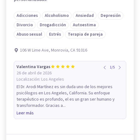
Adicciones
Alcoholismo
Ansiedad
Depresión
Divorcio
Drogadicción
Autoestima
Abuso sexual
Estrés
Terapia de pareja
106 W Lime Ave, Monrovia, CA 91016
Valentina Vargas
1
/
5
26 de abril de 2026
Localización:
Los Angeles
El Dr. Arodi Martínez es sin duda uno de los mejores
psicólogos en Los Angeles, California. Su enfoque
terapéutico es profundo, el es un gran ser humano y
transformador. Gracias a...
Leer más