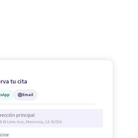
rva tu cita
sApp
Email
rección principal
6 W Lime Ave, Monrovia, CA 91016
line