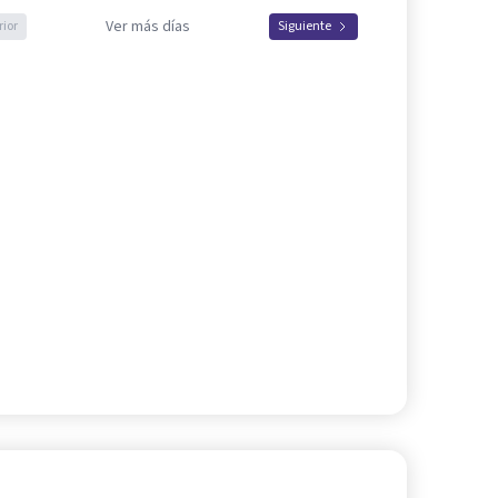
Ver más días
rior
Siguiente