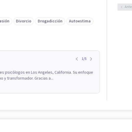
Ante
esión
Divorcio
Drogadicción
Autoestima
1
/
5
res psicólogos en Los Angeles, California. Su enfoque
o y transformador. Gracias a...