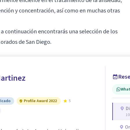
rmente eficiente en el tratamiento de la ansiedad,
atención y concentración, así como en muchas otras
n, a continuación encontrarás una selección de los
lorados de San Diego.
Martinez
Rese
What
ficado
Profile Award 2022
5
Di
10
On