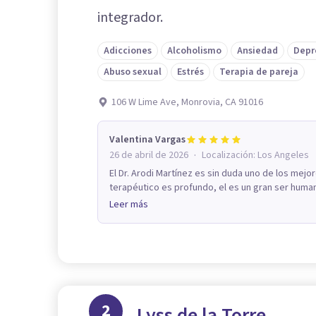
integrador.
Adicciones
Alcoholismo
Ansiedad
Depr
Abuso sexual
Estrés
Terapia de pareja
106 W Lime Ave, Monrovia, CA 91016
Valentina Vargas
·
26 de abril de 2026
Localización:
Los Angeles
El Dr. Arodi Martínez es sin duda uno de los mejo
terapéutico es profundo, el es un gran ser human
Leer más
2
Lyss de la Torre