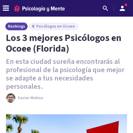
Rankings
Psicólogos en Ocoee
Los 3 mejores Psicólogos en
Ocoee (Florida)
En esta ciudad sureña encontrarás al
profesional de la psicología que mejor
se adapte a tus necesidades
personales.
Xavier Molina