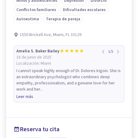
Niños y adolescentes
Depresión
Divorcio
Conflictos familiares
Dificultades escolares
Autoestima
Terapia de pareja
1550 Brickell Ave, Miami, FL 33129
Amelia S. Baker Bailey
1
/
5
18 de junio de 2025
Localización:
Miami
I cannot speak highly enough of Dr. Dolores Irigoin. She is
an extraordinary psychologist who combines deep
empathy, professionalism, and a genuine love for her
work and her...
Leer más
Reserva tu cita