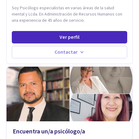
Terapia de exposición Terapia de juego para niños
Soy Psicólogo especialistas en varias áreas de la salud
Tratamiento de Traumas y Trastornos de Estrés
mental y Lcda. En Administración de Recursos Humanos con
Postraumático: Ofrecemos apoyo psicológico para ayudarte
una experiencia de 45 años de servicio.
a superar experiencias traumáticas y mejorar tu calidad de
vida. Tratamiento de Adicciones.
Ver perfil
Contactar
Encuentra un/a psicólogo/a