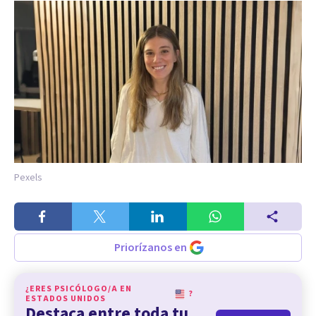
Pexels
Priorízanos en
¿ERES PSICÓLOGO/A EN
?
ESTADOS UNIDOS
Destaca entre toda tu