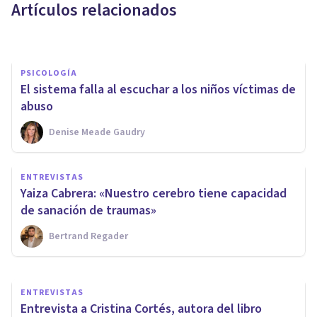
Artículos relacionados
Psicología Y Mente
PSICOLOGÍA
El sistema falla al escuchar a los niños víctimas de
abuso
Denise Meade Gaudry
ENTREVISTAS
Entrevista a Cristina Cortés:
ENTREVISTAS
¿qué es la terapia de EMDR
Yaiza Cabrera: «Nuestro cerebro tiene capacidad
Infantil?
de sanación de traumas»
Bertrand Regader
Psicología Y Mente
ENTREVISTAS
Entrevista a Cristina Cortés, autora del libro