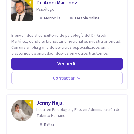
Dr. Arodi Martinez
Psicólogo
Monrovia
Terapia online
Bienvenidos al consultorio de psicología del Dr. Arodi
Martínez, donde tu bienestar emocional es nuestra prioridad.
Con una amplia gama de servicios especializados en
trastornos de ansiedad, depresión y otros trastornos
emocionales, estamos dedicados a ofrecerte el mejor
Ver perfil
tratamiento para mejorar tu salud mental. En nuestro
consultorio, ofrecemos una variedad de terapias y
tratamientos diseñados para satisfacer tus necesidades
Contactar
específicas: Terapia para Trastornos de Ansiedad y
Depresión: Somos expertos en el tratamiento de la ansiedad
y la depresión, utilizando enfoques basados en evidencia
para ayudarte a recuperar tu bienestar emocional. Terapia
Jenny Najul
Individual, de Pareja y Familiar: Trabajamos contigo y tus
Lcda. en Psicologia y Esp. en Administración del
seres queridos para fortalecer las relaciones y mejorar la
Talento Humano
dinámica familiar. Evaluaciones Psicológicas y Terapias
Dallas
Especializadas: Terapia cognitivo-conductual Terapia de
apoyo Terapia psicodinámica Terapia enfocada en la solución