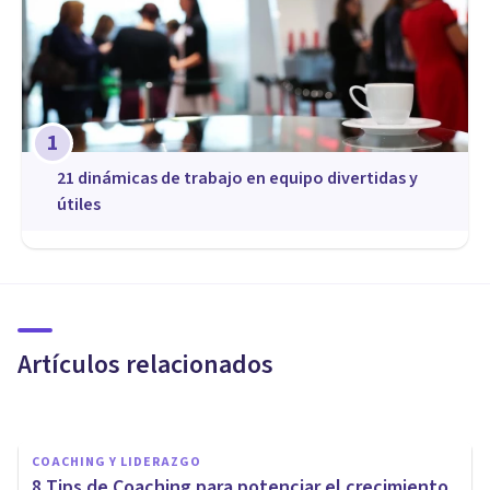
1
21 dinámicas de trabajo en equipo divertidas y
útiles
COACHING Y LIDERAZGO
Aprende a encontrar tu nicho
de mercado siendo Coach
Profesional
Artículos relacionados
Innerkey
COACHING Y LIDERAZGO
8 Tips de Coaching para potenciar el crecimiento