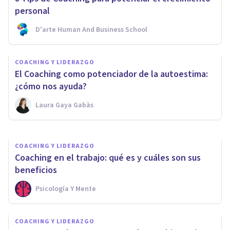
personal
D'arte Human And Business School
COACHING Y LIDERAZGO
COACHING Y LIDERAZGO
Los 4 mejores Cursos de
El Coaching como potenciador de la autoestima:
Coaching en Valencia
¿cómo nos ayuda?
Laura Gaya Gabàs
Psicología Y Mente
COACHING Y LIDERAZGO
Coaching en el trabajo: qué es y cuáles son sus
beneficios
Psicología Y Mente
COACHING Y LIDERAZGO