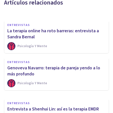
Artículos relacionados
Arturo Torres
ENTREVISTAS
La terapia online ha roto barreras: entrevista a
Sandra Bernal
Psicología Y Mente
ENTREVISTAS
«El buen psicólogo asume su
ENTREVISTAS
profesión con generosidad y
Genoveva Navarro: terapia de pareja yendo a lo
humildad»
más profundo
Psicología Y Mente
Atenea Mallorca
ENTREVISTAS
Entrevista a Shenhui Lin: así es la terapia EMDR