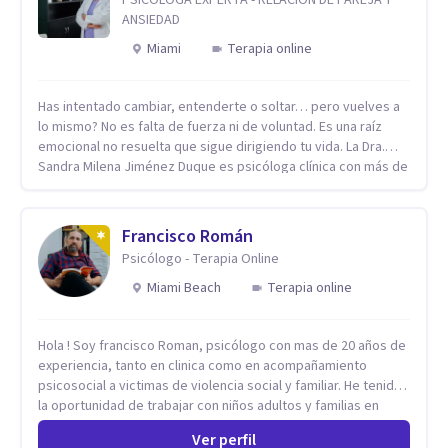
ANSIEDAD
Miami
Terapia online
Has intentado cambiar, entenderte o soltar… pero vuelves a
lo mismo? No es falta de fuerza ni de voluntad. Es una raíz
emocional no resuelta que sigue dirigiendo tu vida. La Dra.
Sandra Milena Jiménez Duque es psicóloga clínica con más de
10 años de experiencia, reconocida como una de las
profesionales más destacadas en el abordaje profundo de la
ansiedad, la baja autoestima, la dependencia emocional y los
Francisco Román
conflictos de pareja. Ha trabajado con pacientes en
Psicólogo - Terapia Online
diferentes países, acompañando procesos complejos. Su
enfoque terapéutico se diferencia por una premisa clara: no
Miami Beach
Terapia online
trabaja el síntoma, trabaja la raíz que lo origina. Su
metodología interviene en tres niveles: regulación del
Hola ! Soy francisco Roman, psicólogo con mas de 20 años de
sistema emocional, reprocesamiento de heridas de la
experiencia, tanto en clinica como en acompañamiento
infancia y reestructuración cognitiva profunda, permitiendo
psicosocial a victimas de violencia social y familiar. He tenido
transformar patrones, emociones y decisiones desde su
la oportunidad de trabajar con niños adultos y familias en
origen. Si buscas un proceso superficial, este no es el lugar.
todos los espacios y esto me ha dado un una variedad de
Pero si estás listo(a) para comprender, sanar y transformar la
Ver perfil
aprendizajes que ahora pongo a tu disposicion. En la
raíz de lo que te ocurre, la Dra. Sandra Milena Jiménez Duque