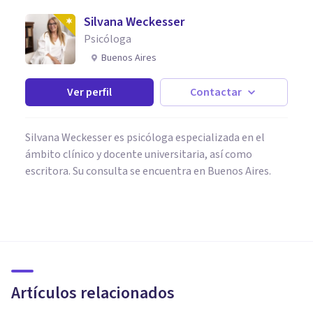
Silvana Weckesser
Psicóloga
Buenos Aires
Ver perfil
Contactar
Silvana Weckesser es psicóloga especializada en el
ámbito clínico y docente universitaria, así como
escritora. Su consulta se encuentra en Buenos Aires.
PSICOLOGÍA CLÍNICA
Crisis de identidad: qué es,
características y cómo se trata
en terapia
Artículos relacionados
Nahum Montagud Rubio