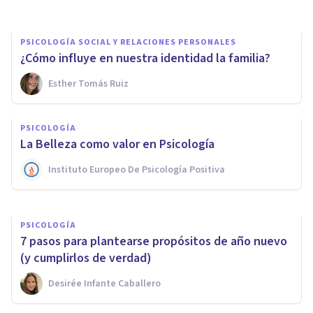
PSICOLOGÍA SOCIAL Y RELACIONES PERSONALES
¿Cómo influye en nuestra identidad la familia?
Esther Tomás Ruiz
PSICOLOGÍA
Cómo cerrar un ciclo
PSICOLOGÍA
emocional, en 6 pasos
La Belleza como valor en Psicología
Instituto Europeo De Psicología Positiva
Arturo Torres
PSICOLOGÍA
7 pasos para plantearse propósitos de año nuevo
(y cumplirlos de verdad)
Desirée Infante Caballero