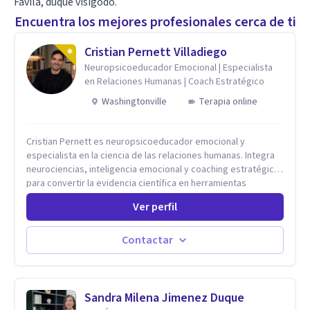
Favila, duque visigodo.
Encuentra los mejores profesionales cerca de ti
Cristian Pernett Villadiego
Neuropsicoeducador Emocional | Especialista
en Relaciones Humanas | Coach Estratégico
Washingtonville
Terapia online
Cristian Pernett es neuropsicoeducador emocional y
especialista en la ciencia de las relaciones humanas. Integra
neurociencias, inteligencia emocional y coaching estratégico
para convertir la evidencia científica en herramientas
prácticas que mejoran la forma en que las personas viven,
Ver perfil
aman, lideran y se comunican. Con más de 20 años de
experiencia, acompaña a personas, parejas y líderes en
procesos de desarrollo personal y profesional. Su trabajo se
Contactar
centra en la regulación emocional, las relaciones de pareja, la
comunicación efectiva y el liderazgo consciente. Su
metodología combina psicología contemporánea,
neurociencias y estrategias de cambio basadas en evidencia
Sandra Milena Jimenez Duque
para fortalecer la autoestima, desarrollar habilidades