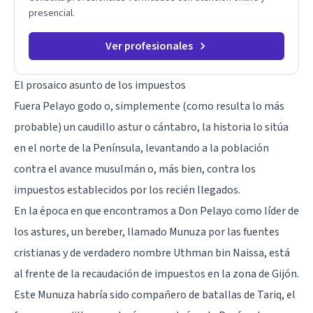
raíz de lo que te ocurre, la Dra. Sandra Milena Jiménez Duque
presencial.
es una de las mejores opciones para acompañarte. Porque
cuando sanas tu mundo interno, cambias tu forma de pensar,
de elegir y de vivir.
Ver profesionales
El prosaico asunto de los impuestos
Fuera Pelayo godo o, simplemente (como resulta lo más
probable) un caudillo astur o cántabro, la historia lo sitúa
en el norte de la Península, levantando a la población
contra el avance musulmán o, más bien, contra los
impuestos establecidos por los recién llegados.
En la época en que encontramos a Don Pelayo como líder de
los astures, un bereber, llamado Munuza por las fuentes
cristianas y de verdadero nombre Uthman bin Naissa, está
al frente de la recaudación de impuestos en la zona de Gijón.
Este Munuza habría sido compañero de batallas de Tariq, el