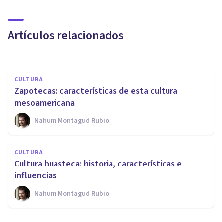
Fases de la terapia y
adherencia al tratamiento
Artículos relacionados
Psicoalmería
CULTURA
Zapotecas: características de esta cultura
mesoamericana
Nahum Montagud Rubio
PSICOLOGÍA CLÍNICA
CULTURA
Las 7 tradiciones vascas más
Cultura huasteca: historia, características e
famosas
influencias
Nahum Montagud Rubio
Sonia Ruz Comas