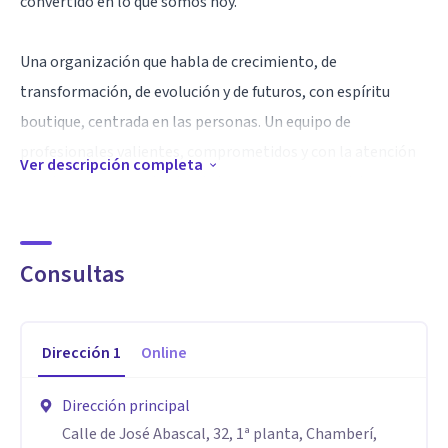
convertido en lo que somos hoy.
Una organización que habla de crecimiento, de
transformación, de evolución y de futuros, con espíritu
boutique, centrada en las personas. Un equipo de
profesionales valientes, comprometidos y con la atención
Ver descripción completa
puesta en las necesidades de las personas y sus sistemas.
Innovando con métodos propios y humanizando los
procesos.
Consultas
Hoy, Escuela Europea de Coaching somos el resultado de la
confianza de grandes y pequeñas compañías y, ante todo, de
Dirección
1
Online
muchas, muchas personas.
Dirección principal
Especialidad
Calle de José Abascal, 32, 1ª planta, Chamberí,