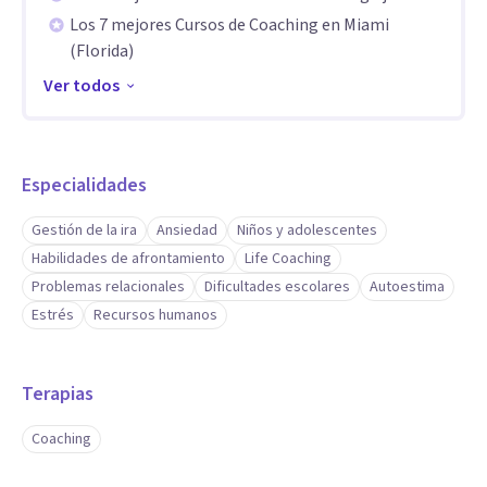
Los 7 mejores Cursos de Coaching en Miami
con el desarrollo sostenible de los individuos, los equipos y
(Florida)
las organizaciones.
Ver todos
--
Visión. Ser reconocidos como un equipo profesional líder en
Especialidades
el desarrollo de personas, equipos y organizaciones. Ser la
mejor opción para ampliar tu futuro.
Gestión de la ira
Ansiedad
Niños y adolescentes
--
Habilidades de afrontamiento
Life Coaching
Problemas relacionales
Dificultades escolares
Autoestima
Estrés
Recursos humanos
Valores. Coherencia, sostenibilidad, excelencia y
aprendizaje. Nos caracteriza la entrega, el entusiasmo, la
valentía y la capacidad de emprender. Nuestro legado, un
Terapias
mundo más humano.
Coaching