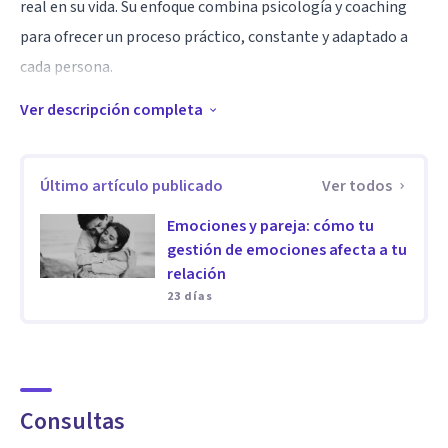
real en su vida. Su enfoque combina psicología y coaching
para ofrecer un proceso práctico, constante y adaptado a
cada persona.
Ver descripción completa
Está especializado en el tratamiento de ansiedad,
inseguridades, desánimo, miedos, autoestima, gestión de la
Último artículo publicado
Ver todos
ira, autoconocimiento y dificultades en las relaciones de
pareja. Su enfoque de autoconocimiento integra una
Emociones y pareja: cómo tu
perspectiva transpersonal, orientada a comprender con
gestión de emociones afecta a tu
relación
mayor profundidad los patrones emocionales, personales y
23 días
relacionales de cada persona.
Especialidad
En el ámbito profesional, Rubén acompaña a personas que
Consultas
desean mejorar competencias como la productividad, la