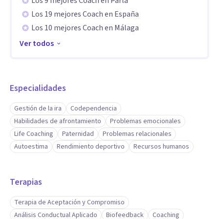
Los 9 mejores Coach en Parla
recursos orientados a facilitar cambios reales tanto a nivel
Los 19 mejores Coach en España
emocional como profesional, ayudando a desarrollar mayor
Los 10 mejores Coach en Málaga
bienestar, claridad, equilibrio y capacidad de gestión
Ver todos
personal.
Especialidades
Gestión de la ira
Codependencia
Habilidades de afrontamiento
Problemas emocionales
Life Coaching
Paternidad
Problemas relacionales
Autoestima
Rendimiento deportivo
Recursos humanos
Terapias
Terapia de Aceptación y Compromiso
Análisis Conductual Aplicado
Biofeedback
Coaching