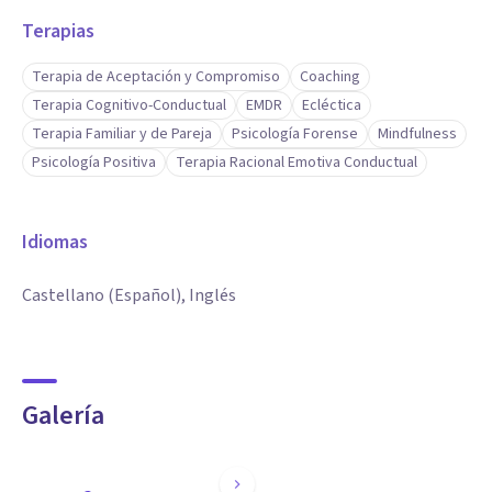
lleva a consulta, sino que supere su problema psicológico
Terapias
para siempre. En estos más de 20 años de trayectoria, las
clínicas PsicoAbreu suman más de 100.000 sesiones llevadas
Terapia de Aceptación y Compromiso
Coaching
a cabo mediante una terapia psicológica individualizada,
Terapia Cognitivo-Conductual
EMDR
Ecléctica
integradora y eficaz
Terapia Familiar y de Pareja
Psicología Forense
Mindfulness
Psicología Positiva
Terapia Racional Emotiva Conductual
Con la apertura del gabinete de PsicoAbreu Teatinos, se
pretende facilitar el acceso a los servicios psicológicos para:
Idiomas
Castellano (Español), Inglés
Galería