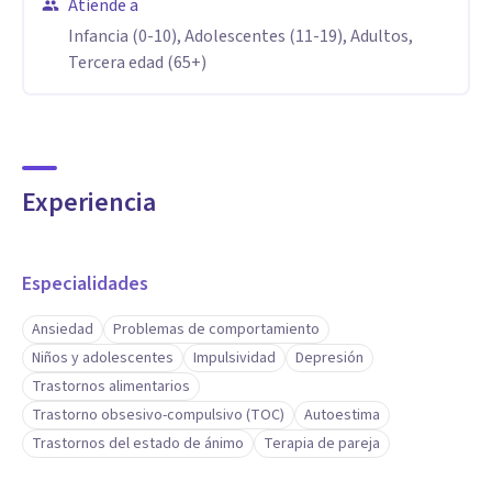
terapia desde zonas periféricas de la ciudad o que se
Atiende a
desplazan desde otras localidades.
Infancia (0-10), Adolescentes (11-19), Adultos,
Tercera edad (65+)
Teatinos ofrece unas instalaciones modernas y actuales, de
acuerdo con el estilo de la ubicación. Presentando así, a
Psicólogos PsicoAbreu con una imagen renovada, pero
Experiencia
conservando los servicios de calidad y efectividad que han
caracterizado al gabinete siempre.
Especialidades
Más información en:
Ansiedad
Problemas de comportamiento
Aptitudes
Niños y adolescentes
Impulsividad
Depresión
Trastornos alimentarios
En todas sus clínicas se ofrece un servicio psicológico eficaz
Trastorno obsesivo-compulsivo (TOC)
Autoestima
y de calidad en el que cada persona se trata de forma
Trastornos del estado de ánimo
Terapia de pareja
individualizada para que no solo supere el problema que le