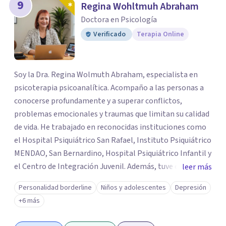
9
Regina Wohltmuh Abraham
Doctora en Psicología
Verificado
Terapia Online
Soy la Dra. Regina Wolmuth Abraham, especialista en
psicoterapia psicoanalítica. Acompaño a las personas a
conocerse profundamente y a superar conflictos,
problemas emocionales y traumas que limitan su calidad
de vida. He trabajado en reconocidas instituciones como
el Hospital Psiquiátrico San Rafael, Instituto Psiquiátrico
MENDAO, San Bernardino, Hospital Psiquiátrico Infantil y
el Centro de Integración Juvenil. Además, tuve el
leer más
privilegio de colaborar en comunidades como Olivar del
Personalidad borderline
Niños y adolescentes
Depresión
Conde y Xochimilco, lo que me permitió conocer diversas
+6 más
realidades y necesidades.