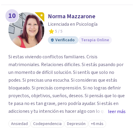
10
Norma Mazzarone
Licenciada en Psicología
5
/ 5
Verificado
Terapia Online
Si estas viviendo conflictos familiares. Crisis
matrimoniales. Relaciones dificiles. Si estás pasando por
un momento de difícil solución. Si sentís que solo no
podes. Si precisas una escucha. Si consideras que estás
bloqueado. Si precisás comprensión. Si no logras definir
proyectos, objetivos, sueños, deseos. Si pensás que lo que
te pasa no es tan grave, pero podría ayudar. Si estás en
adicciones y tu intención es hacer algo con lo que te está
leer más
pasando. No dudes en comunicarte a fin de comenzar a
Ansiedad
Codependencia
Depresión
+6 más
resolver la situación que está generando esa angustia.