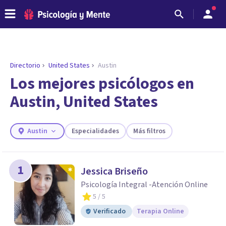
Directorio
United States
Austin
Los mejores psicólogos en
Austin, United States
Austin
Especialidades
Más filtros
1
Jessica Briseño
ENCONTRAR MI TERAPEUTA
Psicología Integral -Atención Online
¿Necesitas ayuda para encontrar el
5
/ 5
psicólogo adecuado?
Verificado
Terapia Online
Responde a unas breves preguntas y te ofreceremos