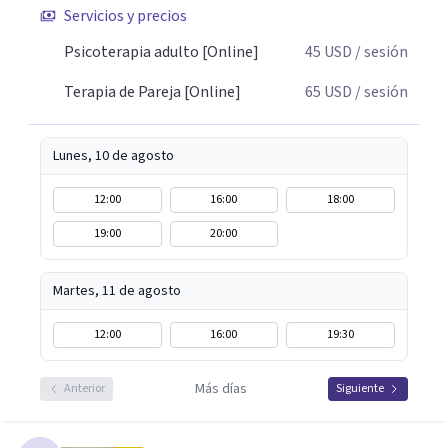
Servicios y precios
dificultades en el deseo, intimidad, orientación o
identidad. Busco que el espacio terapéutico sea un lugar
Psicoterapia adulto [Online]
45
USD
/ sesión
donde puedas hablar de estos temas sin juicios, con
Terapia de Pareja [Online]
65
USD
/ sesión
respeto y libertad. Trabajo con objetivos claros y
realistas, sin fórmulas rígidas: combinamos profundidad
emocional con una mirada práctica sobre tu vida diaria.
Lunes, 10 de agosto
12:00
16:00
18:00
19:00
20:00
Martes, 11 de agosto
12:00
16:00
19:30
Más días
Anterior
Siguiente