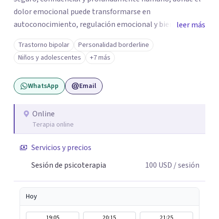
dolor emocional puede transformarse en
autoconocimiento, regulación emocional y bienestar.
leer más
Trabajo desde un enfoque integrativo que combina
Trastorno bipolar
Personalidad borderline
psicoanálisis, terapia somática y de trauma, psicología
Niños y adolescentes
+7 más
corporal, Mentalization Based Therapy (MBT),
hipnoterapia y respiración neurodinámica, integrando
WhatsApp
Email
actualmente la Psicología Analítica Junguiana. Mi
abordaje también incorpora perspectivas interculturales,
ecopsicología y el trabajo simbólico con el inconsciente,
Online
Terapia online
entendiendo que cada proceso terapéutico es único y
requiere una mirada personalizada.
Servicios y precios
Sesión de psicoterapia
100
USD
/ sesión
Hoy
19:05
20:15
21:25