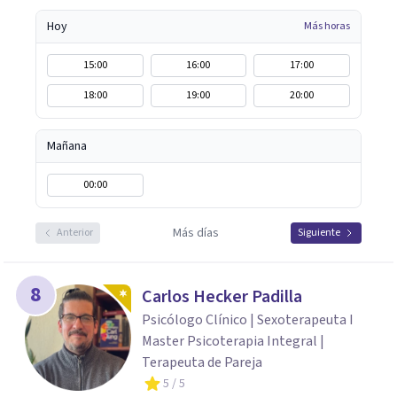
ayudar a mis clientes a comprender sus conflictos
Hoy
Más horas
internos, fortalecer sus recursos personales, desarrollar
nuevas estrategias de afrontamiento y avanzar con
15:00
16:00
17:00
mayor claridad, resiliencia y bienestar. Creo
18:00
19:00
20:00
profundamente en la autoconciencia como un camino
fundamental para la transformación personal y para
construir una vida más auténtica y significativa.
Mañana
00:00
Más días
Anterior
Siguiente
8
Carlos Hecker Padilla
Psicólogo Clínico | Sexoterapeuta I
Master Psicoterapia Integral |
Terapeuta de Pareja
5
/ 5