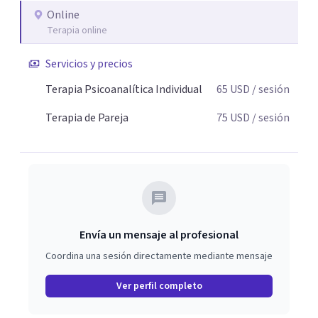
exploran las vivencias que aún condicionan el presente, se
Online
Terapia online
les otorga un nuevo sentido y se transforma su impacto
emocional. De esta forma, los pacientes logran mayor
Servicios y precios
claridad sobre sí mismos, reducen significativamente su
sufrimiento y alcanzan cambios profundos y duraderos en
Terapia Psicoanalítica Individual
65
USD
/ sesión
su vida y relaciones personales.
Terapia de Pareja
75
USD
/ sesión
Envía un mensaje al profesional
Coordina una sesión directamente mediante mensaje
Ver perfil completo