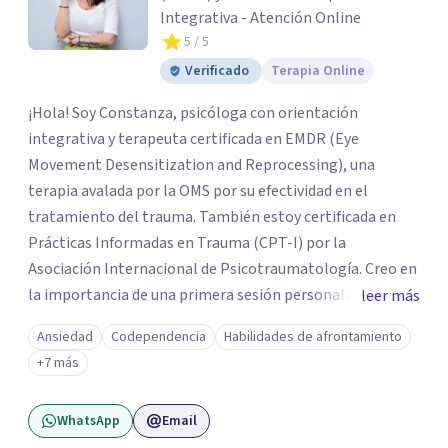
Integrativa - Atención Online
5
/ 5
Verificado
Terapia Online
¡Hola! Soy Constanza, psicóloga con orientación
integrativa y terapeuta certificada en EMDR (Eye
Movement Desensitization and Reprocessing), una
terapia avalada por la OMS por su efectividad en el
tratamiento del trauma. También estoy certificada en
Prácticas Informadas en Trauma (CPT-I) por la
Asociación Internacional de Psicotraumatología. Creo en
la importancia de una primera sesión personalizada,
leer más
donde puedas contarme qué te trae por aquí, conocer mi
Ansiedad
Codependencia
Habilidades de afrontamiento
forma de trabajar y ver si te sentís cómodo con mi estilo.
+7 más
El vínculo terapéutico es clave: necesitamos sentirnos
seguros para poder sanar. Trabajo desde una mirada
WhatsApp
Email
integradora, con perspectiva de género, sensibilidad al