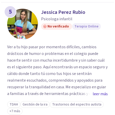
5
Jessica Perez Rubio
Psicologa infantil
No verificado
Terapia Online
Ver a tu hijo pasar por momentos difíciles, cambios
drásticos de humor o problemas en el colegio puede
hacerte sentir con mucha incertidumbre y sin saber cuál
es el siguiente paso. Aquí encontrarás un espacio seguro y
cálido donde tanto tú como tus hijos se sentirán
realmente escuchados, comprendidos y apoyados para
recuperar la tranquilidad en casa. Me especializo en guiar
a familias a través de herramientas prácticas y dinámicas
leer más
adaptadas a la edad de cada menor, dejando de lado las
TDAH
Gestión de la ira
Trastornos del espectro autista
etiquetas y los tecnicismos. Mi forma de trabajar se
+7 más
centra en entender las emociones que hay detrás del