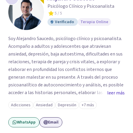
Psicólogo Clínico y Psicoanalista
5
/ 5
Verificado
Terapia Online
Soy Alejandro Saucedo, psicólogo clínico y psicoanalista.
Acompaño a adultos y adolescentes que atraviesan
ansiedad, depresión, baja autoestima, dificultades en sus
relaciones, terapia de pareja y crisis vitales, a explorar y
elaborar en profundidad los conflictos internos que
generan malestar en su presente. A través del proceso
psicoanalítico de autoconocimiento y análisis, es posible
acceder a las historias personales, elaborar las
leer más
experiencias del pasado y resignificarlas, liberando su
Adicciones
Ansiedad
Depresión
+7 más
influencia para construir un futuro con mayor libertad y
autenticidad. La terapia psicoanalítica crea un espacio de
WhatsApp
Email
verbalización libre y sin filtros. A través de esta
conversación abierta y del trabajo analítico conjunto, se