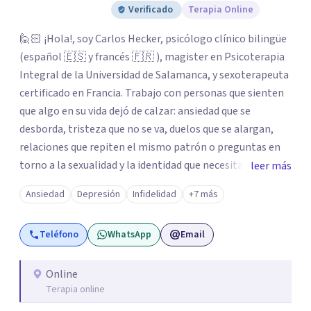
Verificado
Terapia Online
🙋🏻 ¡Hola!, soy Carlos Hecker, psicólogo clínico bilingüe
(español 🇪🇸 y francés 🇫🇷 ), magister en Psicoterapia
Integral de la Universidad de Salamanca, y sexoterapeuta
certificado en Francia. Trabajo con personas que sienten
que algo en su vida dejó de calzar: ansiedad que se
desborda, tristeza que no se va, duelos que se alargan,
relaciones que repiten el mismo patrón o preguntas en
torno a la sexualidad y la identidad que necesitan un
leer más
espacio seguro para ser habladas. Mi orientación teórica
Ansiedad
Depresión
Infidelidad
+7 más
integra una mirada Humanista-Relacional con Terapia
Breve, donde el modo en que te vinculas ocupa un lugar
Teléfono
WhatsApp
Email
central: cómo te relacionas contigo, con las demás
personas y con tu entorno. Además de mi formación en
psicoterapia, cuento con especialización en sexoterapia,
Online
Terapia online
por lo que también acompaño temas de salud sexual,
terapia de pareja, diversidad sexual y de género,