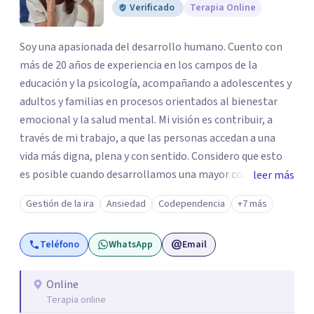
Verificado
Terapia Online
Soy una apasionada del desarrollo humano. Cuento con
más de 20 años de experiencia en los campos de la
educación y la psicología, acompañando a adolescentes y
adultos y familias en procesos orientados al bienestar
emocional y la salud mental. Mi visión es contribuir, a
través de mi trabajo, a que las personas accedan a una
vida más digna, plena y con sentido. Considero que esto
es posible cuando desarrollamos una mayor conciencia
leer más
de nuestro mundo interior y de la manera en que nuestras
Gestión de la ira
Ansiedad
Codependencia
+7 más
experiencias influyen en nuestra forma de sentir, pensar y
relacionarnos. Mi misión es ofrecer un espacio de
Teléfono
WhatsApp
Email
acompañamiento en salud mental basado en la
comprensión, la compasión y el respeto por el ritmo de
cada persona. Integro conocimientos y herramientas de
Online
Terapia online
la psicología con un enfoque informado en trauma para