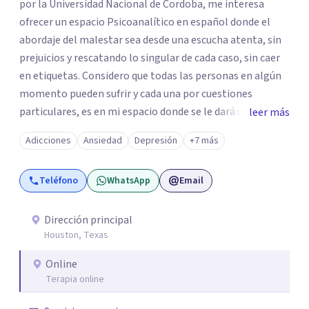
por la Universidad Nacional de Cordoba, me interesa
ofrecer un espacio Psicoanalítico en español donde el
abordaje del malestar sea desde una escucha atenta, sin
prejuicios y rescatando lo singular de cada caso, sin caer
en etiquetas. Considero que todas las personas en algún
momento pueden sufrir y cada una por cuestiones
particulares, es en mi espacio donde se le dará un lugar a
leer más
esas cuestiones singulares de cada uno, para luego
Adicciones
Ansiedad
Depresión
+7 más
generar cambios. Soy una persona en constante
formación, actualmente curso seminarios, una
Teléfono
WhatsApp
Email
especialización en psicoanálisis y también investigo.
Siempre en la búsqueda de ser un mejor profesional.
Dirección principal
Houston, Texas
Online
Terapia online