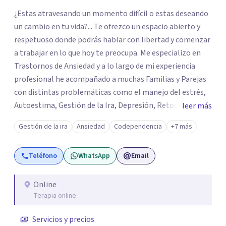
los profesionales que más se ajustan a tus
¿Estas atravesando un momento difícil o estas deseando
necesidades.
un cambio en tu vida?... Te ofrezco un espacio abierto y
Responder cuestionario
respetuoso donde podrás hablar con libertad y comenzar
a trabajar en lo que hoy te preocupa. Me especializo en
Trastornos de Ansiedad y a lo largo de mi experiencia
profesional he acompañado a muchas Familias y Parejas
con distintas problemáticas como el manejo del estrés,
Autoestima, Gestión de la Ira, Depresión, Retos en la
leer más
Crianza, Codependencia, Celos, entre otros. Cuento con
Gestión de la ira
Ansiedad
Codependencia
+7 más
más de 12 años de experiencia en el área de la Salud
mental y he trabajado en distintos contextos clínicos con
Teléfono
WhatsApp
Email
niños, Adolescentes y Adultos
Online
Terapia online
Servicios y precios