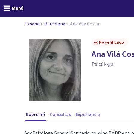
Menú
España
Barcelona
Ana Vilá Costa
No verificado
Ana Vilá Co
Psicóloga
Sobre mí
Consultas
Experiencia
Soy Psicóloga General Sanitaria, convino EMDR y otr