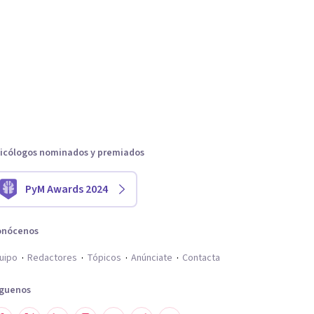
icólogos nominados y premiados
PyM Awards 2024
onócenos
uipo
Redactores
Tópicos
Anúnciate
Contacta
íguenos