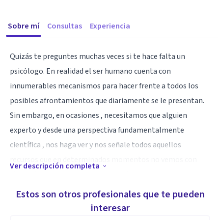
Sobre mí
Consultas
Experiencia
Quizás te preguntes muchas veces si te hace falta un
psicólogo. En realidad el ser humano cuenta con
innumerables mecanismos para hacer frente a todos los
posibles afrontamientos que diariamente se le presentan.
Sin embargo, en ocasiones , necesitamos que alguien
experto y desde una perspectiva fundamentalmente
científica , nos haga ver y nos señale todos aquellos
recursos que en determinados momentos no vemos con
Ver descripción completa
claridad y que representan una ayuda para nosotros
mismos. El entrenamiento en el aprendizaje de estos
Estos son otros profesionales que te pueden
mecanismos y su ejercicio son aspectos en los que un
interesar
psicólogo te puede ayudar. No somos magos, tenemos