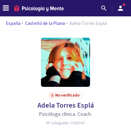
España
Castelló de la Plana
Adela Torres Esplá
No verificado
Adela Torres Esplá
Psicóloga clínica. Coach.
Nº colegiado:
CV01547