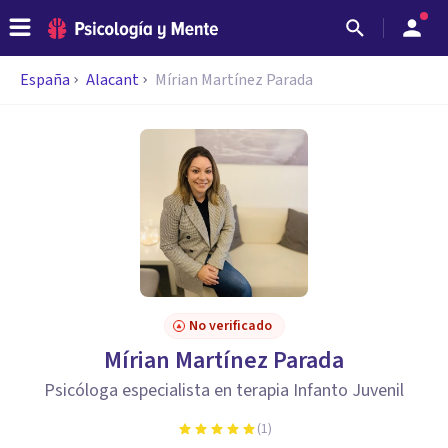
España
Alacant
Mírian Martínez Parada
No verificado
Mírian Martínez Parada
Psicóloga especialista en terapia Infanto Juvenil
(
1
)