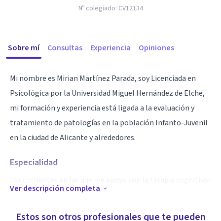
Nº colegiado:
CV12134
Sobre mí
Consultas
Experiencia
Opiniones
Mi nombre es Mirian Martínez Parada, soy Licenciada en
Psicológica por la Universidad Miguel Hernández de Elche,
mi formación y experiencia está ligada a la evaluación y
tratamiento de patologías en la población Infanto-Juvenil
en la ciudad de Alicante y alrededores.
Especialidad
Las corrientes en las que me apoyo son la terapia cognitivo-
Ver descripción completa
conductual, terapias de tercera generación, terapia
sistémica e intervención a domicilio.
Estos son otros profesionales que te pueden