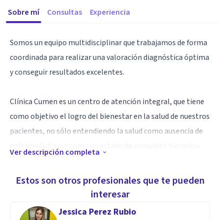
Sobre mí
Consultas
Experiencia
Somos un equipo multidisciplinar que trabajamos de forma
coordinada para realizar una valoración diagnóstica óptima
y conseguir resultados excelentes.
Clínica Cumen es un centro de atención integral, que tiene
como objetivo el logro del bienestar en la salud de nuestros
pacientes, no sólo entendiendo la salud como ausencia de
enfermedad, sino como un estado de completo bienestar
Ver descripción completa
físico, mental y social (según la Organización Mundial de la
Salud, 1948).
Estos son otros profesionales que te pueden
interesar
Nuestra clínica está compuesta por; Psicóloga, logopeda,
Jessica Perez Rubio
fisioterapeuta y dietista-nutricionista, titulados.