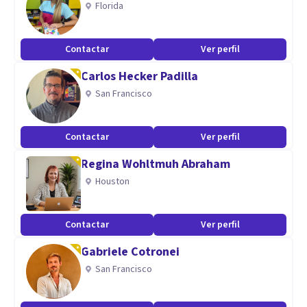
Florida
Además de nuestra técnico en depilación láser y
tratamientos faciales.
Contactar
Ver perfil
Aptitudes
Carlos Hecker Padilla
San Francisco
Psicología adultos
Psicología Infantil
Contactar
Ver perfil
Fisioterapia
Fisioterapia Infantil
Regina Wohltmuh Abraham
Logopedia
Houston
Logopedia Infantil
Nutrición
Contactar
Ver perfil
Nutrición Infantil
Gabriele Cotronei
San Francisco