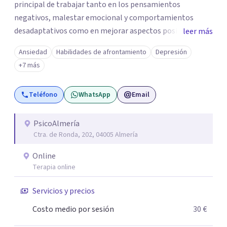
principal de trabajar tanto en los pensamientos
negativos, malestar emocional y comportamientos
desadaptativos como en mejorar aspectos positivos,
leer más
habilidades y desarrollo personal. ¡Tus objetivos son los
Ansiedad
Habilidades de afrontamiento
Depresión
míos y juntos los alcanzaremos!. Mi objetivo principal es
+7 más
que consigas el bienestar y equilibrio que buscas, siendo
consciente de que cada persona es diferente y por ello
Teléfono
WhatsApp
Email
inicialmente realizaremos una adecuada evaluación para
conseguir un tratamiento individualizado y
personalizado. Utilizo diferentes técnicas psicológicas
PsicoAlmería
Ctra. de Ronda, 202, 04005 Almería
aunque mi especialidad es la hipnosis clínica, como
técnica útil en las terapias psicológicas aumentando su
Online
eficacia, reduciendo el tiempo de tratamiento y
Terapia online
consiguiendo cambios positivos desde la primera sesión.
¿Tienes dudas de cómo enfocaré tu problema o situación?
Servicios y precios
Contáctame y te informaré con mucho gusto. Es el
Costo medio por sesión
30 €
momento de dar el paso a una nueva etapa en tu vida.