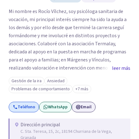
Mi nombre es Rocío Vílchez, soy psicóloga sanitaria de
vocación, mi principal interés siempre ha sido la ayuda a
los demás y por ello desde que terminé la carrera seguí
formándome y me involucré en distintos proyectos y
asociaciones. Colaboré con la asociación Termalay,
dedicada al apoyo en la puesta en marcha de programas
para el apoyo a familias; en Márgenes y Vínculos,
realizando valoración e intervención con menores; en el
leer más
Centro penitenciario de Alhaurín de la Torre,
Gestión de la ira
Ansiedad
colaborando en una investigación para detectar las
Problemas de comportamiento
+7 más
semejanzas entre los hombres condenados por violencia
de género y condenados por violación... A pesar de estar
Teléfono
WhatsApp
Email
constantemente formándome, al terminar mis masters
en "Igualdad y Género" y "Psicología Jurídica" abrí mi
Centro de Psicología Vilmar y me dediqué a hacer terapia
Dirección principal
C. Sta. Teresa, 15, 2c, 18194 Churriana de la Vega,
y a realizar peritaciones. Todo ello compaginado con la
Granada