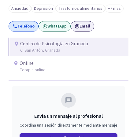
estableceremos la terapia más adecuada para ti.
Ansiedad
Depresión
Trastornos alimentarios
+7 más
Trabajaremos desde la psicología cognitiva conductual,
la terapia de aceptación y compromiso, o incluiremos
Teléfono
WhatsApp
Email
herramientas de coaching, para trabajar la situación y los
síntomas que nos presentes.
Centro de Psicología en Granada
C. San Antón, Granada
Online
Terapia online
Envía un mensaje al profesional
Coordina una sesión directamente mediante mensaje