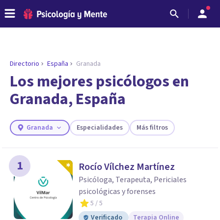
Directorio
España
Granada
ENCONTRAR MI TERAPEUTA
¿Necesitas ayuda para encontrar el
Los mejores psicólogos en
psicólogo adecuado?
Granada, España
Responde a unas breves preguntas y te ofreceremos
los profesionales que más se ajustan a tus
necesidades.
Granada
Especialidades
Más filtros
Responder cuestionario
1
Rocío Vílchez Martínez
Psicóloga, Terapeuta, Periciales
psicológicas y forenses
5
/ 5
Verificado
Terapia Online