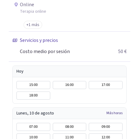
de VG... 10 AÑOS EJERCIENDO EN: -Depresión -
Online
Autoestima -Ansiedad -Ataques de pánico -Fobias -
Terapia online
Pensamientos negativos -Crisis existenciales -
Habilidades sociales -Relaciones familiares -Pareja -
+1 más
Habilidades de comunicación -Terapia para el divorcio -
Servicios y precios
Dependencia emocional -Celos -Inteligencia emocional -
Agresividad -Ira -Control de impulsos -Informes
Costo medio por sesión
50 €
Periciales/para procedimientos judiciales -
Asesoramiento judicial
Hoy
15:00
16:00
17:00
18:00
Lunes, 10 de agosto
Más horas
07:00
08:00
09:00
10:00
11:00
12:00