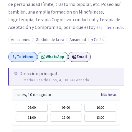
de personalidad límite, trastorno bipolar, etc. Poseo así
también, una amplia formación en Mindfulness,
Logoterapia, Terapia Cognitivo-conductual y Terapia de
Aceptación y Compromiso, por lo que estoy especializada
leer más
en educación emocional, gestión de la ira, problemas
Adicciones
Gestión de la ira
Ansiedad
+7 más
relacionales, vacío existencial y autoestima. Trabajo
desde veinte años, tanto de forma presencial (Granada),
Teléfono
WhatsApp
Email
como online.
Dirección principal
C. María Luisa de Dios, 4, 18014 Granada
Lunes, 10 de agosto
Más horas
08:00
09:00
10:00
11:00
12:00
13:00