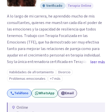
Verificado
Terapia Online
A lo largo de mi carrera, he aprendido mucho de mis
consultantes, quienes me muestran cada día el poder de
las emociones y la capacidad de resiliencia que todos
tenemos. Trabajo con Terapia Focalizada en las
Emociones (TFE), que ha demostrado ser muy efectiva
tanto para mejorar las relaciones de pareja como para
ayudar en el crecimiento personal en terapia individual.
Soy la única entrenadora certificada en Terapia
leer más
Focalizada en las Emociones (TFE) en España, además de
Habilidades de afrontamiento
Divorcio
supervisora y terapeuta certificada. La TFE ha
Problemas emocionales
+7 más
demostrado una mejora significativa en las relaciones,
con un 70-75% de éxito y felicidad duradera. Este enfoque
Teléfono
WhatsApp
Email
también transforma la vida en terapia individual,
ofreciendo nuevas herramientas para el bienestar
emocional. Desde que me gradué en Psicología en 2002,
Online