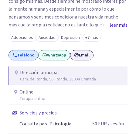
consigo mismas. Desde siempre he mostrado interés por
la mente humana y especialmente por cómo lo que
pensamos y sentimos condiciona nuestra vida mucho
más que la propia realidad; no es tanto lo que nos pueda
leer más
suceder sino cómo lo vivimos. Por eso, mi trabajo parte
Adopciones
Ansiedad
Depresión
+7 más
de la escucha de la experiencia subjetiva de cada persona.
Entiendo la terapia como un espacio de
Teléfono
WhatsApp
Email
acompañamiento donde poder dar sentido a lo que
ocurre, abrir nuevas perspectivas y facilitar cambios que
permitan vivir con mayor equilibrio y bienestar.
Dirección principal
Cam. de Ronda, 96, Ronda, 18004 Granada
Online
Terapia online
Servicios y precios
Consulta para Psicología
50
EUR
/ sesión