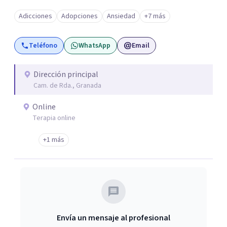
abordar las relaciones humanas, intentando mejorar la
Adicciones
Adopciones
Ansiedad
+7 más
calidad de vida y el bienestar de las personas mediante
una intervención tanto de manera individual como
Teléfono
WhatsApp
Email
grupal.
Dirección principal
Cam. de Rda., Granada
Online
Terapia online
+1 más
Envía un mensaje al profesional