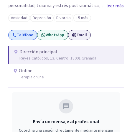
personalidad, trauma y estrés postraumático, psicología
leer más
infantil y juvenil, terapia de pareja, psicología jurídica,
Ansiedad
Depresión
Divorcio
+5 más
psiquiatría, neuropsicología, entre otros. PsicoAbreu
dispone de un equipo de especialistas formados en una
Teléfono
WhatsApp
Email
amplia variedad de técnicas y orientaciones psicológicas,
como la terapia cognitivo-conductual, psicoanálisis,
hipnosis regresiva, terapia analítico-funcional, terapia de
Dirección principal
Reyes Católicos, 13, Centro, 18001 Granada
aceptación y compromiso, terapia sistémica o
mindfulness, entre otras.
Online
Terapia online
Envía un mensaje al profesional
Coordina una sesión directamente mediante mensaje