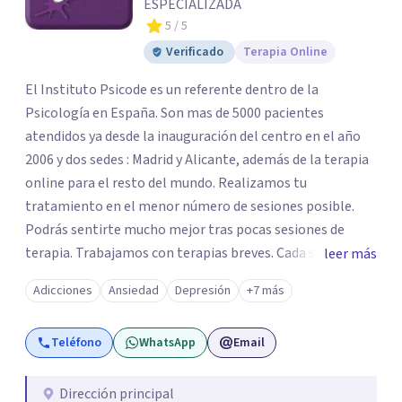
ESPECIALIZADA
5
/ 5
Verificado
Terapia Online
El Instituto Psicode es un referente dentro de la
Psicología en España. Son mas de 5000 pacientes
atendidos ya desde la inauguración del centro en el año
2006 y dos sedes : Madrid y Alicante, además de la terapia
online para el resto del mundo. Realizamos tu
tratamiento en el menor número de sesiones posible.
Podrás sentirte mucho mejor tras pocas sesiones de
terapia. Trabajamos con terapias breves. Cada sesión de
leer más
terapia te resultará de utilidad y te ayudará a conseguir
Adicciones
Ansiedad
Depresión
+7 más
tus objetivos. Entre nuestras especialidades destaca la
terapia de pareja y sexual, así como el tratamiento de
Teléfono
WhatsApp
Email
problemas emocionales, obsesiones, ansiedad , estrés,
duelos, insomnio y depresión, entre otros. Contamos
además con un servicio de hipnosis regresiva para el
Dirección principal