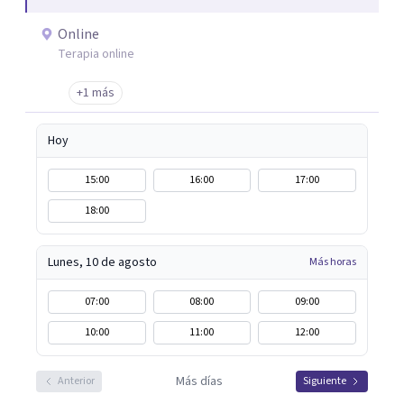
realización de colaboraciones y proyectos como
programas de estimulación en residencias de adultos;
Online
terapias en Residencias de Adultos con Discapacidad
Terapia online
Intelectual y problemas de conducta; programas para
+1 más
drogodependientes y talleres para poblaciones
específicas en ayuntamientos; y terapias para mujeres
Hoy
víctimas de VG
15:00
16:00
17:00
18:00
Lunes, 10 de agosto
Más horas
07:00
08:00
09:00
10:00
11:00
12:00
Más días
Anterior
Siguiente