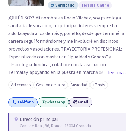
Verificado
Terapia Online
¿QUIÉN SOY? Mi nombre es Rocío Vílchez, soy psicóloga
sanitaria de vocación, mi principal interés siempre ha
sido la ayuda a los demás y, por ello, desde que terminé la
carrera seguí formándome y me involucré en distintos
proyectos y asociaciones. TRAYECTORIA PROFESIONAL:
Especializada con máster en "Igualdad y Género" y
"Psicología Jurídica", colaboré con la asociación
Termalay, apoyando en la puesta en marcha de
leer más
programas para el apoyo a familias; en Márgenes y
Adicciones
Gestión de la ira
Ansiedad
+7 más
Vínculos, valoración e intervención con menores; en el
Centro penitenciario de Alhaurín de la Torre,
Teléfono
WhatsApp
Email
investigación sobre hombres condenados por violencia
de género y condenados por violación, terapias en
Residencias de Adultos con Discapacidad Intelectual y
Dirección principal
Cam. de Rda., 96, Ronda, 18004 Granada
Problemas de Conducta, terapias para mujeres víctimas