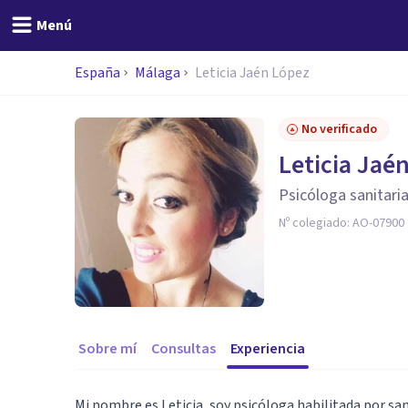
Menú
España
Málaga
Leticia Jaén López
No verificado
Leticia Jaé
Psicóloga sanitaria
Nº colegiado:
AO-07900
Sobre mí
Consultas
Experiencia
Mi nombre es Leticia, soy psicóloga habilitada por sani