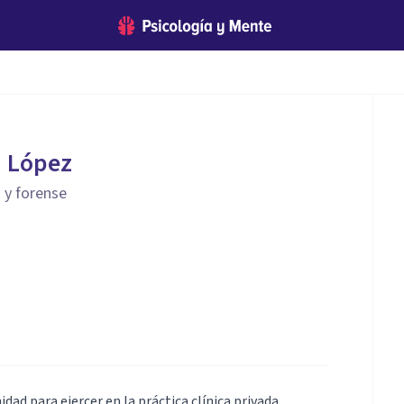
n López
 y forense
dad para ejercer en la práctica clínica privada,