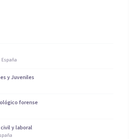
, España
les y Juveniles
cológico forense
civil y laboral
España