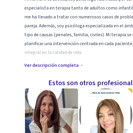
especialista en terapia tanto de adultos como infantil 
me ha llevado a tratar con numerosos casos de proble
pareja. Además, soy psicóloga especializada en el ámbi
tipo de causas (penales, familia, civiles). Mi terapia se
planificar una intervención centrada en cada paciente,
integral en la calidad de vida.
Ver descripción completa
Especialidad
Resolución de problemas de forma efectiva empleando
Estos son otros profesiona
de cara a obtener mejorías.
Aptitudes
Psicologia sanitaria adultos, infantil, juvenil (adolesc
jurídica y mediación familiar.