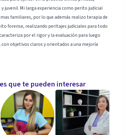
y juvenil. Mi larga experiencia como perito judicial
mas familiares, por lo que además realizo terapia de
to forense, realizando peritajes judiciales para todo
 caracteriza por el rigor y la evaluación para luego
 con objetivos claros y orientados a una mejoría
 rigor y una adecuada evaluación, algo fundamental
les que te pueden interesar
entes), terapia familiar, terapia de pareja, psicología