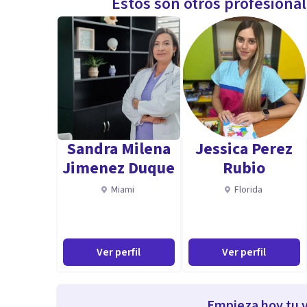
Estos son otros profesiona
Sandra Milena
Jessica Perez
Jimenez Duque
Rubio
Miami
Florida
Ver perfil
Ver perfil
Empieza hoy tu v