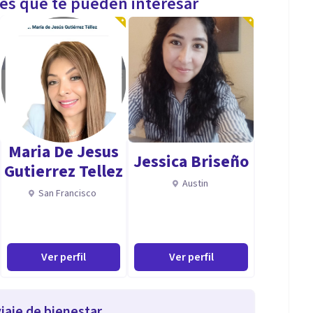
les que te pueden interesar
Maria De Jesus
Jessica Briseño
Gutierrez Tellez
Austin
San Francisco
Ver perfil
Ver perfil
iaje de bienestar