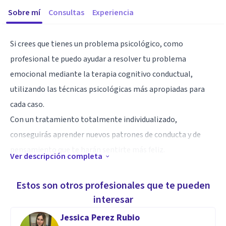
Sobre mí
Consultas
Experiencia
Si crees que tienes un problema psicológico, como
profesional te puedo ayudar a resolver tu problema
emocional mediante la terapia cognitivo conductual,
utilizando las técnicas psicológicas más apropiadas para
cada caso.
Con un tratamiento totalmente individualizado,
conseguirás aprender nuevos patrones de conducta y de
pensamiento que te harán sentirte más feliz.
Ver descripción completa
Si deseas ampliar cualquier información sobre la terapia y/o
los tratamientos, no dudes en ponerte en contacto
Estos son otros profesionales que te pueden
conmigo.
interesar
Jessica Perez Rubio
Ya has dado el primer paso hacia tu bienestar, pide una cita