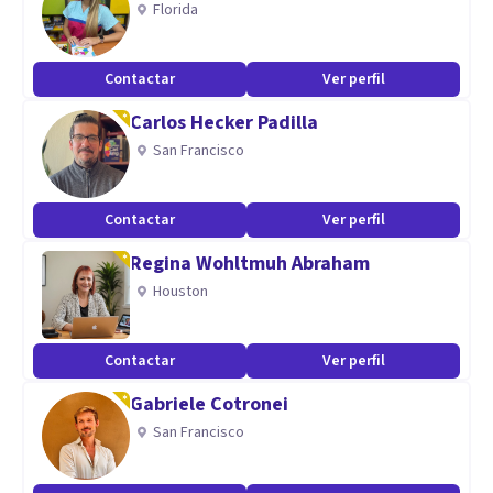
Florida
ahora. Terapias online (Skype / Whassap) sin moverte de
casa y con toda la seguridad anti COVID.
Contactar
Ver perfil
Carlos Hecker Padilla
No lo dudes más, estaré encantada de atenderte.
San Francisco
Contactar
Ver perfil
Regina Wohltmuh Abraham
Houston
Contactar
Ver perfil
Gabriele Cotronei
San Francisco