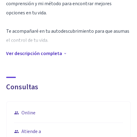
comprensión y mi método para encontrar mejores
opciones en tu vida.
Te acompañaré en tu autodescubrimiento para que asumas
el control de tu vida.
Ver descripción completa
Te ayudaré a identificar tus fortalezas y a encontrar la
riqueza que hay en ti para lograr tus metas con éxito.
Consultas
Te apoyaré para que descubras que eres capaz de convertir
los problemas en oportunidades
Online
Tú tienes derecho a vivir con bienestar, sin culpas, sin
remordimientos y en plenitud.
Atiende a