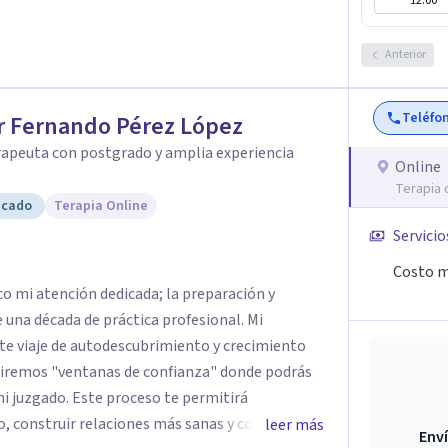
12:00
encontrar soluciones.
Anterior
Teléfo
r Fernando Pérez López
rapeuta con postgrado y amplia experiencia
Online
Terapia 
icado
Terapia Online
Servicio
Costo m
co mi atención dedicada; la preparación y
una década de práctica profesional. Mi
 viaje de autodescubrimiento y crecimiento
ni juzgado. Este proceso te permitirá
, construir relaciones más sanas y conscientes,
leer más
Enví