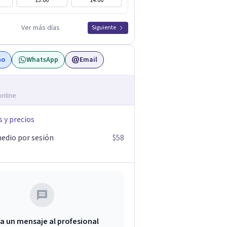
13:00
14:00
Ver más días
Siguiente
no
WhatsApp
Email
online
s y precios
edio por sesión
$58
a un mensaje al profesional