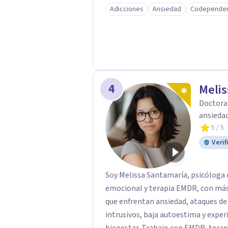
y vivir una vida con mayor plenitud. Recuerda, el camino hacia el bienestar es un
Adicciones
Ansiedad
Codependen
proceso continuo. Estoy aquí para o
necesitas para avanzar con fuerza y
4
Melis
Doctora 
ansiedad
5
/ 5
Verif
Soy Melissa Santamaría, psicóloga 
emocional y terapia EMDR, con más 
que enfrentan ansiedad, ataques de
intrusivos, baja autoestima y exper