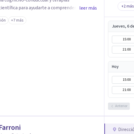
ia cognitivo-conductual y terapias
+
2
más
científica para ayudarte a comprender el origen
leer más
ionales y desarrollar herramientas para una
ión
+7 más
ultos, adolescentes, parejas y familias en
Jueves, 6 d
regulación emocional y recuperación del
apia online en español para personas que viven
15:00
rindando un espacio seguro, confidencial y
21:00
prendido y acompañado en cada etapa de tu
Hoy
15:00
21:00
Anterior
 Farroni
Direcci