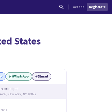
Accede
Regístrate
ted States
no
WhatsApp
Email
ón principal
Ave, New York, NY 10022
nline