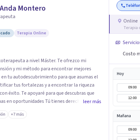
Teléfo
 Anda Montero
rapeuta
Online
Terapia 
icado
Terapia Online
Servicio
Costo m
oterapeuta a nivel Máster. Te ofrezco mi
ensión y mi método para encontrar mejores
Hoy
09:00
 que descubras que
12:00
ades Tú tienes derecho a vivir
leer más
 en plenitud. Con amor propio todo
ión
+7 más
Mañana
vos pero también hay momentos en los que has
09:00
 favorecen y te gustaría que fueran diferentes?