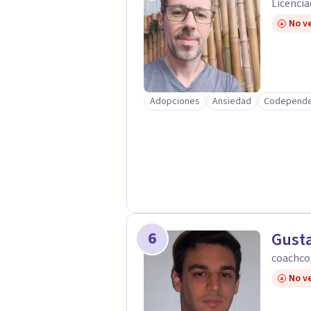
Licencia
No ve
Adopciones
Ansiedad
Codepende
6
Gust
coachco
No ve