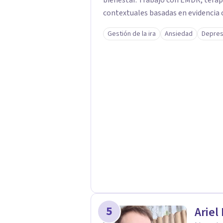
bienestar. Trabajo con EMDR, terap
contextuales basadas en evidencia 
de tu malestar, sanar heridas emoc
Gestión de la ira
Ansiedad
Depres
vida más equilibrada. Acompaño a ad
procesos de crecimiento personal, 
bienestar psicológico. Ofrezco ter
en Estados Unidos y otros países, b
cercano donde puedas sentirte com
proceso.
5
Ariel