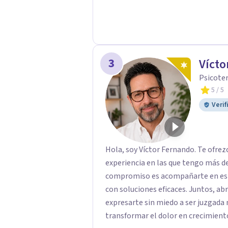
Pedir ayuda es el primer paso para 
3
Vícto
Psicote
5
/ 5
Verif
Hola, soy Víctor Fernando. Te ofrez
experiencia en las que tengo más de 
compromiso es acompañarte en este
con soluciones eficaces. Juntos, abriremos "ventanas de confianza" donde podrás
expresarte sin miedo a ser juzgada 
transformar el dolor en crecimiento