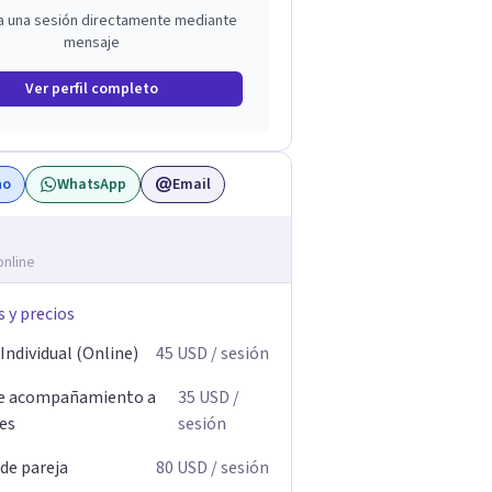
a una sesión directamente mediante
mensaje
Ver perfil completo
no
WhatsApp
Email
online
s y precios
Individual (Online)
45
USD
/ sesión
de acompañamiento a
35
USD
/
res
sesión
 de pareja
80
USD
/ sesión