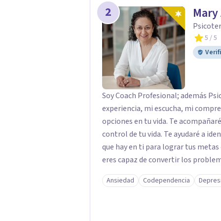
2
Mary
Psicote
5
/ 5
Verif
Soy Coach Profesional; además Psic
experiencia, mi escucha, mi compr
opciones en tu vida. Te acompañaré en tu autodescubrimiento para que asumas el
control de tu vida. Te ayudaré a identificar tus fortalezas y a encontrar la riqueza
que hay en ti para lograr tus metas con éxito. Te apoyaré para
eres capaz de convertir los problemas en oportunid
con bienestar, sin culpas, sin remordimientos y
Ansiedad
Codependencia
Depres
es posible. En el viaje de tu vida. ¿Te das cuenta que tienes fortalezas que te han
llevado a alcanzar metas y objeti
experimentado situaciones que no te