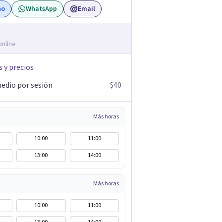
no
WhatsApp
Email
online
s y precios
edio por sesión
$40
Más horas
10:00
11:00
13:00
14:00
Más horas
10:00
11:00