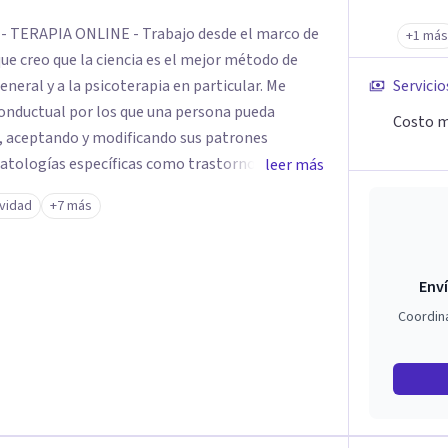
 TERAPIA ONLINE - Trabajo desde el marco de
+1 más
que creo que la ciencia es el mejor método de
eral y a la psicoterapia en particular. Me
Servicio
onductual por los que una persona pueda
Costo m
o, aceptando y modificando sus patrones
atologías específicas como trastornos de
leer más
sis vitales y procesos de crecimiento personal.
ividad
+7 más
Enví
Coordin