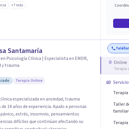
cia
+7 más
Coordin
frecerte las herramientas y el apoyo que
 sintiéndote mejor en tu presente.
Teléfo
sa Santamaría
en Psicología Clínica | Especialista en EMDR,
Online
 y trauma.
Terapia 
icado
Terapia Online
Servicio
Terapia 
clínica especializada en ansiedad, trauma
Taller 
de 14 años de experiencia. Ayudo a personas
familia
 pánico, estrés, insomnio, pensamientos
iencias difíciles que continúan afectando su
Terapia