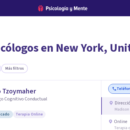
icólogos en New York, Uni
encontrar el psicólogo adecuado?
 te ofreceremos los profesionales que más se ajustan a tus
Más filtros
Teléfo
o Tzoymaher
go Cognitivo Conductual
Direcci
Madison 
icado
Terapia Online
Online
Terapia o