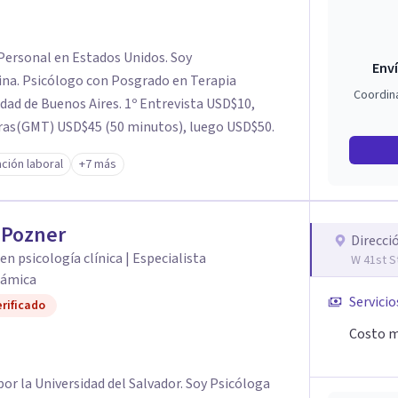
Personal en Estados Unidos. Soy
Enví
na. Psicólogo con Posgrado en Terapia
Coordin
dad de Buenos Aires. 1º Entrevista USD$10,
horas(GMT) USD$45 (50 minutos), luego USD$50.
ción laboral
+7 más
 Pozner
Direcci
en psicología clínica | Especialista
W 41st S
námica
Servicio
rificado
Costo m
por la Universidad del Salvador. Soy Psicóloga