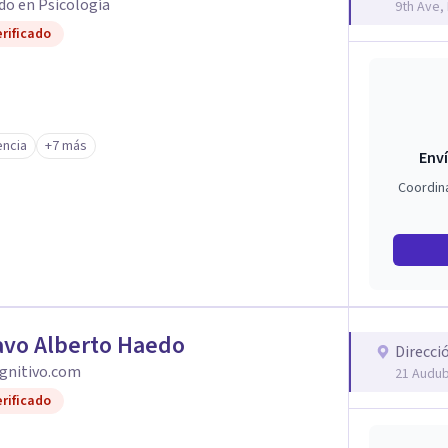
do en Psicología
9th Ave,
rificado
ncia
+7 más
Enví
Coordin
avo Alberto Haedo
Direcci
gnitivo.com
21 Audub
rificado