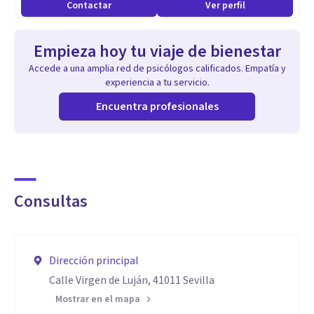
Contactar
Ver perfil
años) en el área infanto-juvenil, adultos, parejas y familias.
Tratamientos de problemas emocionales, ansiedad, estrés,
Empieza hoy tu viaje de bienestar
autoestima, bullying, miedos, separaciones, dolor,
Accede a una amplia red de psicólogos calificados. Empatía y
alimentación, aprendizaje, perceptivos, etc.
experiencia a tu servicio.
Psicología perinatal; preparación a oposiciones; programas
Encuentra profesionales
para perder peso, dejar de fumar, miedo a volar y a conducir.
Consultas
Dirección principal
Calle Virgen de Luján, 41011 Sevilla
Mostrar en el mapa