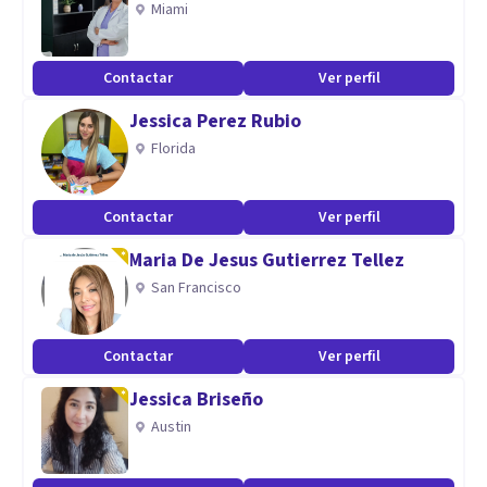
Miami
- "Crecer jugando paso a paso: juegos para potenciar el
Contactar
Ver perfil
desarrollo óptimo de los niños". Editorial Amat.
Jessica Perez Rubio
Especialidad
Florida
Licenciada en psicología con amplia experiencia (más de 15
Contactar
Ver perfil
años) en el área infanto-juvenil, adultos, parejas y familias.
Tratamientos de problemas emocionales, ansiedad, estrés,
Maria De Jesus Gutierrez Tellez
autoestima, bullying, miedos, separaciones, dolor,
San Francisco
alimentación, aprendizaje, perceptivos, etc.
Psicología perinatal; preparación a oposiciones; programas
Contactar
Ver perfil
para perder peso, dejar de fumar, miedo a volar y a conducir.
Jessica Briseño
Austin
Aptitudes
Licenciada en psicología con amplia experiencia (más de 15