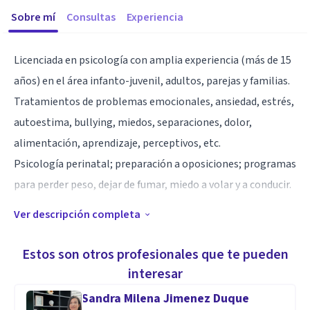
Sobre mí
Consultas
Experiencia
Licenciada en psicología con amplia experiencia (más de 15
años) en el área infanto-juvenil, adultos, parejas y familias.
Tratamientos de problemas emocionales, ansiedad, estrés,
autoestima, bullying, miedos, separaciones, dolor,
alimentación, aprendizaje, perceptivos, etc.
Psicología perinatal; preparación a oposiciones; programas
para perder peso, dejar de fumar, miedo a volar y a conducir.
Ver descripción completa
Autora de:
- "EMPLEAte con Actitud". Editorial Círculo Rojo
Estos son otros profesionales que te pueden
interesar
- "El sentido de la vida es una vida con sentido. LA
Sandra Milena Jimenez Duque
RESILIENCIA". Editorial Desclée De Brouwer.