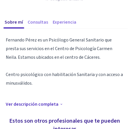
Sobre mí
Consultas
Experiencia
Fernando Pérez es un Psicólogo General Sanitario que
presta sus servicios en el Centro de Psicología Carmen
Neila. Estamos ubicados en el centro de Cáceres.
Centro psicológico con habilitación Sanitaria y con acceso a
minusválidos.
Ver descripción completa
Especialista en Psicología Cognitivo-Conductual en
Adultos, Sexología, Terapia de pareja y trastornos de la
Estos son otros profesionales que te pueden
vejez.