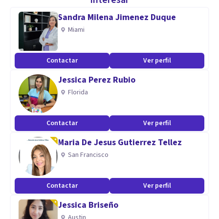
interesar
Sandra Milena Jimenez Duque
Datos complementarios
Miami
En nuestra consulta, intentaremos ayudarte a superar tus
Contactar
Ver perfil
problemas con un trato personal, cercano y cualificado.
Jessica Perez Rubio
Especialidad
Florida
Nuestro trabajo consiste en ayudar a aquellas personas que
Contactar
Ver perfil
empiezan a detectar que presentan los primeros fallos de
memoria o que han sido diagnosticados de Deterioro
Maria De Jesus Gutierrez Tellez
Cognitivo Leve, Moderado o fases iniciales de Alzheimer.
San Francisco
Realizaremos con cada paciente una valoración inicial del
caso, acompañado de un plan de tratamiento
Contactar
Ver perfil
individualizado para retardar el avance de la enfermedad.
Jessica Briseño
Austin