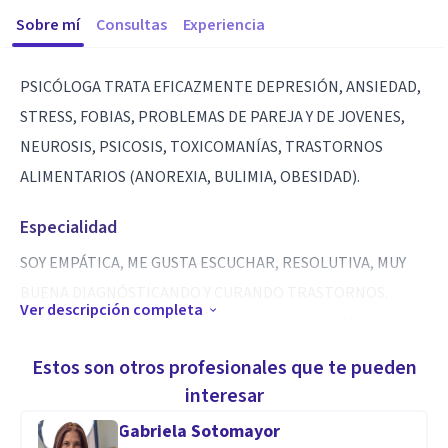
Sobre mí
Consultas
Experiencia
PSICÓLOGA TRATA EFICAZMENTE DEPRESIÓN, ANSIEDAD,
STRESS, FOBIAS, PROBLEMAS DE PAREJA Y DE JOVENES,
NEUROSIS, PSICOSIS, TOXICOMANÍAS, TRASTORNOS
ALIMENTARIOS (ANOREXIA, BULIMIA, OBESIDAD).
Especialidad
SOY EMPÁTICA, ME GUSTA ESCUCHAR, RESOLUTIVA, MUY
BUENA DIAGNÓSTICANDO Y CURANDO TRASTORNOS.
Ver descripción completa
TENGO ADEMÁS 3 MÁSTER EN DIRECCIÓN DE EMPRESAS,
UNO DE ELLOS EN "CALIDAD Y DIRECCIÓN DE RECURSOS
Estos son otros profesionales que te pueden
HUMANOS".
interesar
Gabriela Sotomayor
Aptitudes