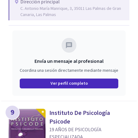
pareja o de adolescentes, y también participar en cursos
Dirección principal
C. Antonio María Manrique, 3, 35011 Las Palmas de Gran
de crecimiento personal sobre autoestima, gestión
Canaria, Las Palmas
emocional y más. Visítanos en la web y podrás descubrir
todos nuestros servicios.
Envía un mensaje al profesional
Coordina una sesión directamente mediante mensaje
Ver perfil completo
9
Instituto De Psicología
Psicode
19 AÑOS DE PSICOLOGÍA
ESPECIALIZADA