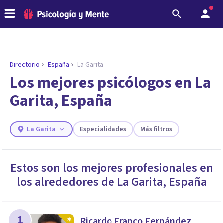
Directorio
España
La Garita
Los mejores psicólogos en La
Garita, España
La Garita
Especialidades
Más filtros
Estos son los mejores profesionales en
los alrededores de
La Garita
,
España
ENCONTRAR MI TERAPEUTA
¿Necesitas ayuda para encontrar el
psicólogo adecuado?
Responde a unas breves preguntas y te ofreceremos
1
Ricardo Franco Fernández