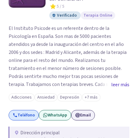
5
/ 5
Verificado
Terapia Online
El Instituto Psicode es un referente dentro de la
Psicología en España. Son mas de 5000 pacientes
atendidos ya desde la inauguración del centro en el año
2006 y dos sedes : Madrid y Alicante, además de la terapia
online para el resto del mundo. Realizamos tu
tratamiento en el menor número de sesiones posible.
Podrás sentirte mucho mejor tras pocas sesiones de
terapia. Trabajamos con terapias breves. Cada sesión de
leer más
terapia te resultará de utilidad y te ayudará a conseguir
Adicciones
Ansiedad
Depresión
+7 más
tus objetivos. Entre nuestras especialidades destaca la
terapia de pareja y sexual, así como el tratamiento de
Teléfono
WhatsApp
Email
problemas emocionales, obsesiones, ansiedad , estrés,
duelos, insomnio y depresión, entre otros. Contamos
además con un servicio de hipnosis regresiva para el
Dirección principal