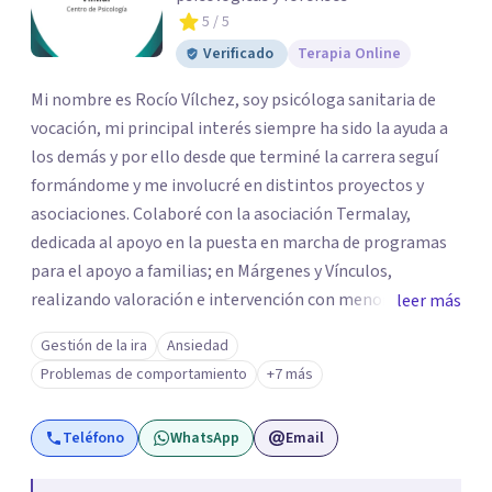
5
/ 5
Verificado
Terapia Online
Mi nombre es Rocío Vílchez, soy psicóloga sanitaria de
vocación, mi principal interés siempre ha sido la ayuda a
los demás y por ello desde que terminé la carrera seguí
formándome y me involucré en distintos proyectos y
asociaciones. Colaboré con la asociación Termalay,
dedicada al apoyo en la puesta en marcha de programas
para el apoyo a familias; en Márgenes y Vínculos,
realizando valoración e intervención con menores; en el
leer más
Centro penitenciario de Alhaurín de la Torre,
Gestión de la ira
Ansiedad
colaborando en una investigación para detectar las
Problemas de comportamiento
+7 más
semejanzas entre los hombres condenados por violencia
de género y condenados por violación... A pesar de estar
Teléfono
WhatsApp
Email
constantemente formándome, al terminar mis masters
en "Igualdad y Género" y "Psicología Jurídica" abrí mi