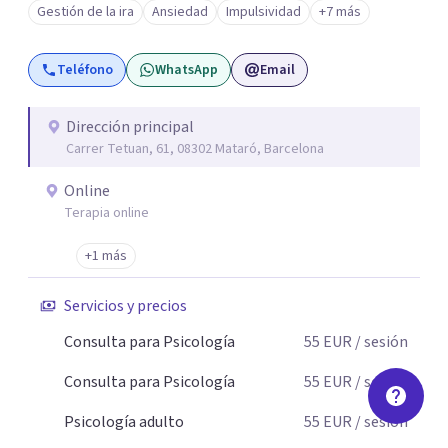
Gestión de la ira
Ansiedad
Impulsividad
+7 más
de tu vida. Así, podrás desenredar el lío que es vivir, podrás
aceptar quien eres: un ser humano que siente, que piensa
Teléfono
WhatsApp
Email
y que hace; un ser que se contradice, que tiene dudas y que
se equivoca. Y eso es natural y sano.🫀+🧠 =💝
Dirección principal
Carrer Tetuan, 61, 08302 Mataró, Barcelona
Online
Terapia online
+1 más
Servicios y precios
Consulta para Psicología
55
EUR
/ sesión
Consulta para Psicología
55
EUR
/ sesión
Psicología adulto
55
EUR
/ sesión