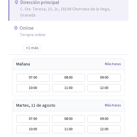
Centro de Psicología Vilmar y me dediqué a hacer terapia
Dirección principal
C. Sta. Teresa, 15, 2c, 18194 Churriana de la Vega,
y a realizar peritaciones. Todo ello compaginado con la
Granada
realización de colaboraciones y proyectos como
programas de estimulación en residencias de adultos;
Online
terapias en Residencias de Adultos con Discapacidad
Terapia online
Intelectual y problemas de conducta; programas para
+1 más
drogodependientes y talleres para poblaciones
específicas en ayuntamientos; y terapias para mujeres
Mañana
Más horas
víctimas de VG
07:00
08:00
09:00
10:00
11:00
12:00
Martes, 11 de agosto
Más horas
07:00
08:00
09:00
10:00
11:00
12:00