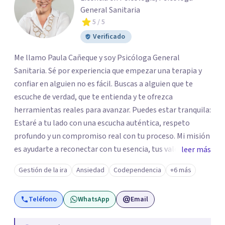
General Sanitaria
5
/ 5
Verificado
Me llamo Paula Cañeque y soy Psicóloga General
Sanitaria. Sé por experiencia que empezar una terapia y
confiar en alguien no es fácil. Buscas a alguien que te
escuche de verdad, que te entienda y te ofrezca
herramientas reales para avanzar. Puedes estar tranquila:
Estaré a tu lado con una escucha auténtica, respeto
profundo y un compromiso real con tu proceso. Mi misión
es ayudarte a reconectar con tu esencia, tus valores y tu
leer más
estilo de vida, dotándote de recursos para fortalecer tu
Gestión de la ira
Ansiedad
Codependencia
+6 más
autoestima y tu bienestar emocional. Me he
especializado en distintas áreas clínicas y he colaborado
Teléfono
WhatsApp
Email
como ponente, docente y en medios de comunicación.
Desde mi web puedes acceder a terapia individual, de