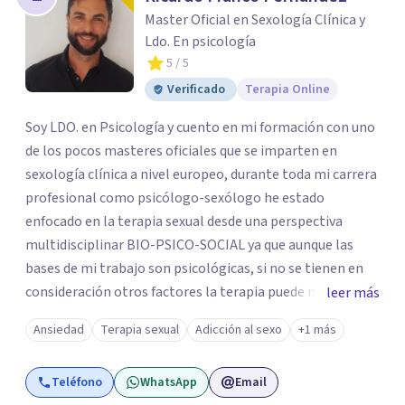
los profesionales que más se ajustan a tus
Master Oficial en Sexología Clínica y
necesidades.
Ldo. En psicología
Responder cuestionario
5
/ 5
Verificado
Terapia Online
Soy LDO. en Psicología y cuento en mi formación con uno
de los pocos masteres oficiales que se imparten en
sexología clínica a nivel europeo, durante toda mi carrera
profesional como psicólogo-sexólogo he estado
enfocado en la terapia sexual desde una perspectiva
multidisciplinar BIO-PSICO-SOCIAL ya que aunque las
bases de mi trabajo son psicológicas, si no se tienen en
consideración otros factores la terapia puede no
leer más
funcionar al tener una visión demasiado simplista,
Ansiedad
Terapia sexual
Adicción al sexo
+1 más
excluyendo de antemano otros factores que pueden
influir. Mi intención es ayudar para conseguir una mejora
Teléfono
WhatsApp
Email
global de tu sexualidad, considerando cada caso como