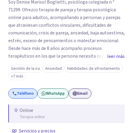
Soy Denise Marisol Boglietti, psicóloga colegiada n.º
71299. Ofrezco terapia de pareja y terapia psicológica
online para adultos, acompañando a personas y parejas
que atraviesan conflictos vinculares, dificultades de
comunicación, crisis de pareja, ansiedad, baja autoestima,
estrés, exceso de pensamientos o malestar emocional.
Desde hace más de 8 años acompaño procesos
terapéuticos en los que la persona necesita comprender
leer más
mejor lo que le ocurre, ordenar su mundo emocional y
Gestión de la ira
Ansiedad
Habilidades de afrontamiento
revisar patrones que se repiten en sus relaciones. Trabajo
+7 más
con parejas que sienten distancia, discusiones frecuentes,
falta de confianza, dificultades para expresar lo que
Teléfono
WhatsApp
Email
necesitan o dinámicas que generan desgaste. También
acompaño procesos individuales relacionados con
ansiedad, inseguridad, autoestima, duelo, insomnio y
Online
Terapia online
dificultades emocionales.
Servicios y precios