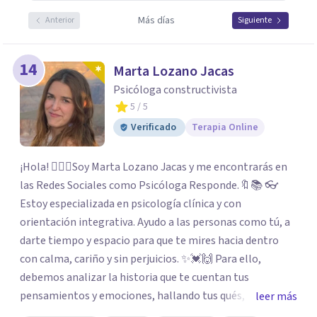
Más días
Anterior
Siguiente
14
Marta Lozano Jacas
Psicóloga constructivista
5
/ 5
Verificado
Terapia Online
¡Hola! 🙋🏼‍♀️Soy Marta Lozano Jacas y me encontrarás en
las Redes Sociales como Psicóloga Responde.🔖📚 👓
Estoy especializada en psicología clínica y con
orientación integrativa. Ayudo a las personas como tú, a
darte tiempo y espacio para que te mires hacia dentro
con calma, cariño y sin perjuicios. ✨💓🙌 Para ello,
debemos analizar la historia que te cuentan tus
pensamientos y emociones, hallando tus qués, tus
leer más
cómos, tus porqués, tus cuándos y tus dóndes a lo largo