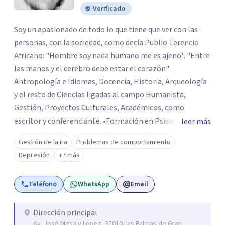
Verificado
Soy un apasionado de todo lo que tiene que ver con las
personas, con la sociedad, como decía Publio Terencio
Africano: "Hombre soy nada humano me es ajeno". "Entre
las manos y el cerebro debe estar el corazón"
Antropología e Idiomas, Docencia, Historia, Arqueología
y el resto de Ciencias ligadas al campo Humanista,
Gestión, Proyectos Culturales, Académicos, como
escritor y conferenciante. •Formación en Psicología
leer más
Cognitivo-Conductual, Gestalt,
Gestión de la ira
Problemas de comportamiento
Conductista/Experimental, Terapia Sistémica,
Depresión
+7 más
Psychologie des Profondeurs/Psicoanálisis/Analítica, C.
Post-racionalista, Psicología Social y de las
Teléfono
WhatsApp
Email
Organizaciones Español, English, Italiano, Português,
Français
Dirección principal
Av. José Mesa y López, 35010 Las Palmas de Gran