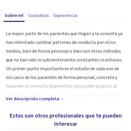
Sobre mí
Consultas
Experiencia
La mayor parte de los pacientes que llegan a la consulta ya
han intentado cambiar patrones de conducta por otros
medios, bien de forma personal o bien con otros métodos
que no han sido lo suficientemente constantes ni exitosos.
Un primer punto importante es el estudio de cada uno de
los casos de los pacientes de forma personal, concreta y
haciendo un correcto diagnóstico para poder guiarlos al
tratamiento más acertado. Posteriormente les hago una
Ver descripción completa
devolución de lo que he detectado para poderles enseñar el
proceso psicológico que han seguido y como poder
Estos son otros profesionales que te pueden
cambiarlo. A continuación, les proporciono todos mis
interesar
conocimientos, experiencia y herramientas junto con las