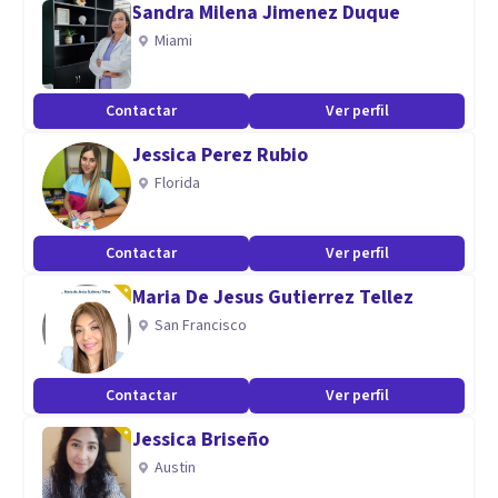
Sandra Milena Jimenez Duque
Aptitudes
Miami
Psicóloga general sanitaria
Especializada en psicooncología y cuidados paliativos
Contactar
Ver perfil
Mindfulness
Jessica Perez Rubio
Psicología perinatal
Florida
Contactar
Ver perfil
Maria De Jesus Gutierrez Tellez
San Francisco
Contactar
Ver perfil
Jessica Briseño
Austin