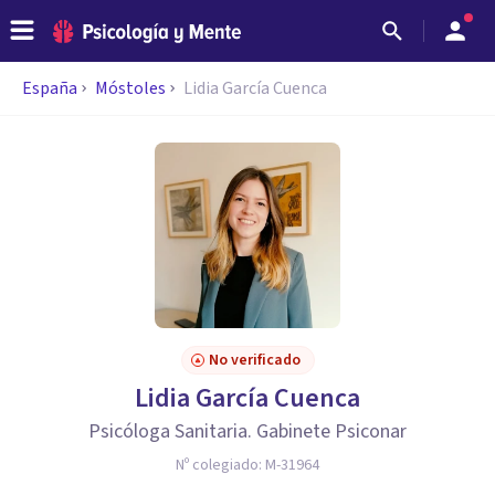
España
Móstoles
Lidia García Cuenca
No verificado
Lidia García Cuenca
Psicóloga Sanitaria. Gabinete Psiconar
Nº colegiado:
M-31964