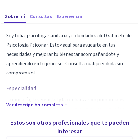
Sobre mí
Consultas
Experiencia
Soy Lidia, psicóloga sanitaria y cofundadora del Gabinete de
Psicología Psiconar. Estoy aquí para ayudarte en tus
necesidades y mejorar tu bienestar acompañandote y
aprendiendo en tu proceso . Consulta cualquier duda sin
compromiso!
Especialidad
La empatía, la serenidad y la confianza son primordiales
Ver descripción completa
trabajando mano a mano con el paciente para encontrar
una solución a aquellos problemas por lo que cada persona
Estos son otros profesionales que te pueden
decide acudir al psicólogo.
interesar