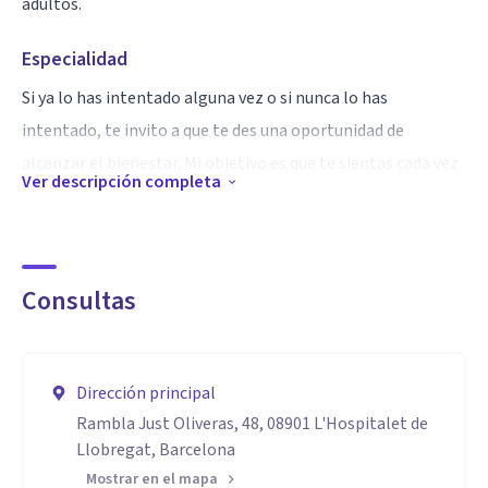
adultos.
Especialidad
Si ya lo has intentado alguna vez o si nunca lo has
intentado, te invito a que te des una oportunidad de
alcanzar el bienestar. Mi objetivo es que te sientas cada vez
Ver descripción completa
mejor, y que tomes las riendas de tu vida. Pide una cita y el
primer paso ya lo habrás dado.
Aptitudes
Consultas
Trabajo poniendo especial énfasis en las emociones de las
personas que me consultan, tratando de que se conecten
con ellas, para que de esa manera, puedan afrontar mejor su
Dirección principal
día a día, a la vez que vayan entendiendo de qué manera
Rambla Just Oliveras, 48, 08901 L'Hospitalet de
Llobregat, Barcelona
pueden utilizarlas de una forma positiva.
Mostrar en el mapa