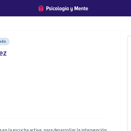
cado
ez
 en la escucha activa, para desarrollar la intervención