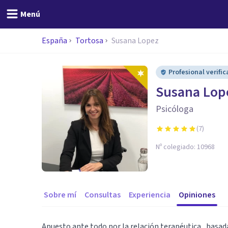
Menú
España
Tortosa
Susana Lopez
Profesional verifi
Susana Lop
Psicóloga
(
7
)
Nº colegiado:
10968
Sobre mí
Consultas
Experiencia
Opiniones
Apuesto ante todo por la relación terapéutica , basada