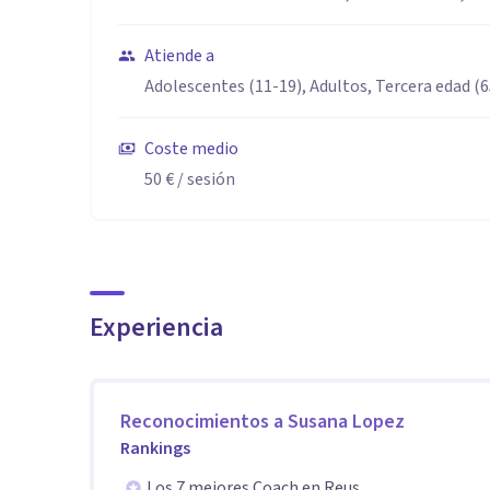
manipulación psicológica. Curso formativo en EMDR.
Atiende a
Adolescentes (11-19), Adultos, Tercera edad (
Coste medio
50 €
/ sesión
Experiencia
Reconocimientos a
Susana Lopez
Rankings
Los 7 mejores Coach en Reus