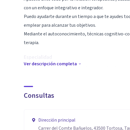
con un enfoque integrativo e integrador.
Puedo ayudarte durante un tiempo a que te ayudes tod
emplear para alcanzar tus objetivos.
Mediante el autoconocimiento, técnicas cognitivo-cond
terapia.
Especialidad
Ver descripción completa
Amo y creo en lo que hago, y disfruto enseñando herra
Psicología integrativa e integradora.
Separación, duelo, ansiedad, fobias, trauma, dificultad
comportamentales, desmotivación…
Consultas
Aptitudes
Licenciada por la Universitat Autònoma de Barcelona,
Dirección principal
coaching, técnicas corporales y bioenérgeticas. Pos
Carrer del Comte Bañuelos, 43500 Tortosa, T