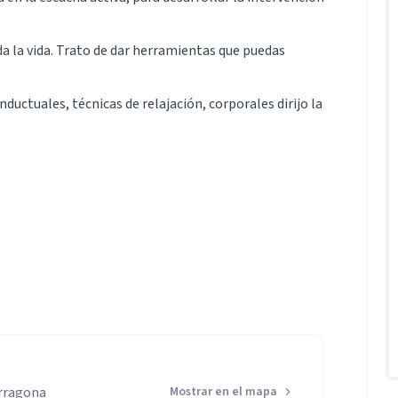
a la vida. Trato de dar herramientas que puedas
uctuales, técnicas de relajación, corporales dirijo la
mientas para que creas en tí.
es relacionales, bullying, adicciones
 con formación continua en Terapia familiar,
tgrado en Adicciones comportamentales y
arragona
Mostrar en el mapa