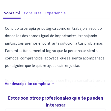
Sobre mí
Consultas
Experiencia
Concibo la terapia psicológica como un trabajo en equipo
donde los dos somos igual de importantes, trabajando
juntos, lograremos encontrar la solución a tus problemas.
Para mí es fundamental lograr que la persona se sienta
cómoda, comprendida, apoyada, que se sienta acompañada
por alguien que le quiere ayudar, sin enjuiciar.
Como siempre digo, la persona que llega a consulta trae un
Ver descripción completa
problema, pero a la misma vez, también trae la solución,
solamente tenemos que trabajar juntos para encontrarla
Estos son otros profesionales que te pueden
interesar
Especialidad