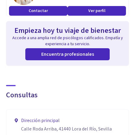
estudios,habilidades comunicativas y sociales.
Contactar
Ver perfil
Orientación escolar, profesional y orientación sexual.
Ataques de Pánico,Ansiedad, Estrés, Fobia, Fobia Social
Empieza hoy tu viaje de bienestar
Duelo, Accidentes, Pérdidas, Fobias Animales, Aviones,
Accede a una amplia red de psicólogos calificados. Empatía y
Objetos, Situaciones...
experiencia a tu servicio.
Hipocondría, Dismorfofobia TOC Depresión, Suicidio, Baja
Encuentra profesionales
autoestima.
Anorexia, Obesidad, Atracones Bulimia.
Hipersomnia, Insomnio, Pesadillas.
Adicciones: Alcohol, drogas, Internet, móvil...
Consultas
Problemas de pareja, separación, Conflictos laborales,
familiares
Problemas sexuales,impotencia,eyaculación precoz
Dirección principal
Calle Roda Arriba, 41440 Lora del Río, Sevilla