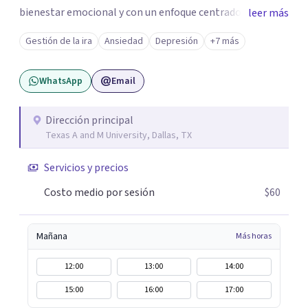
bienestar emocional y con un enfoque centrado en el
leer más
autoconocimiento y el aprendizaje mutuo. Mi manera de
Gestión de la ira
Ansiedad
Depresión
+7 más
trabajar se enfoca principalmente en los conflictos y
malestares que emergen en el presente, estableciendo
WhatsApp
Email
objetivos graduales y flexibles, de acuerdo a tu ritmo y
posibilidades.
Dirección principal
Texas A and M University, Dallas, TX
Servicios y precios
Costo medio por sesión
$60
Mañana
Más horas
12:00
13:00
14:00
15:00
16:00
17:00