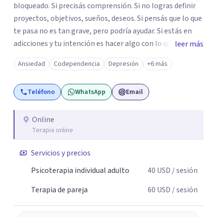
bloqueado. Si precisás comprensión. Si no logras definir
proyectos, objetivos, sueños, deseos. Si pensás que lo que
te pasa no es tan grave, pero podría ayudar. Si estás en
adicciones y tu intención es hacer algo con lo que te está
leer más
pasando. No dudes en comunicarte a fin de comenzar a
Ansiedad
Codependencia
Depresión
+6 más
resolver la situación que está generando esa angustia.
Teléfono
WhatsApp
Email
Online
Terapia online
Servicios y precios
Psicoterapia individual adulto
40
USD
/ sesión
Terapia de pareja
60
USD
/ sesión