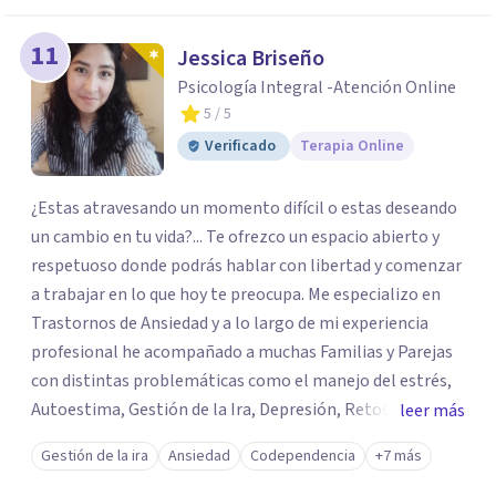
11
Jessica Briseño
Psicología Integral -Atención Online
5
/ 5
Verificado
Terapia Online
¿Estas atravesando un momento difícil o estas deseando
un cambio en tu vida?... Te ofrezco un espacio abierto y
respetuoso donde podrás hablar con libertad y comenzar
a trabajar en lo que hoy te preocupa. Me especializo en
Trastornos de Ansiedad y a lo largo de mi experiencia
profesional he acompañado a muchas Familias y Parejas
con distintas problemáticas como el manejo del estrés,
Autoestima, Gestión de la Ira, Depresión, Retos en la
leer más
Crianza, Codependencia, Celos, entre otros. Cuento con
Gestión de la ira
Ansiedad
Codependencia
+7 más
más de 12 años de experiencia en el área de la Salud