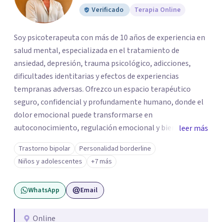
Verificado
Terapia Online
Soy psicoterapeuta con más de 10 años de experiencia en
salud mental, especializada en el tratamiento de
ansiedad, depresión, trauma psicológico, adicciones,
dificultades identitarias y efectos de experiencias
tempranas adversas. Ofrezco un espacio terapéutico
seguro, confidencial y profundamente humano, donde el
dolor emocional puede transformarse en
autoconocimiento, regulación emocional y bienestar.
leer más
Trabajo desde un enfoque integrativo que combina
Trastorno bipolar
Personalidad borderline
psicoanálisis, terapia somática y de trauma, psicología
Niños y adolescentes
+7 más
corporal, Mentalization Based Therapy (MBT),
hipnoterapia y respiración neurodinámica, integrando
WhatsApp
Email
actualmente la Psicología Analítica Junguiana. Mi
abordaje también incorpora perspectivas interculturales,
ecopsicología y el trabajo simbólico con el inconsciente,
Online