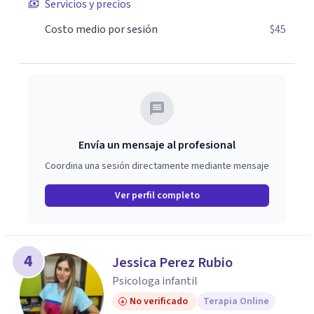
Servicios y precios
confiable y cómodo para abordar tus preocupaciones
Costo medio por sesión
$45
desde la comodidad de tu entorno. Si estás listo para dar
el primer paso hacia el cambio positivo, te invito a
ponerte en contacto conmigo. Juntos, exploraremos las
posibilidades de transformación y crecimiento que la
psicoterapia psicoanalítica puede ofrecerte. ¡Espero
tener la oportunidad de acompañarte en tu viaje hacia el
bienestar emocional!
Envía un mensaje al profesional
Coordina una sesión directamente mediante mensaje
Ver perfil completo
4
Jessica Perez Rubio
Psicologa infantil
No verificado
Terapia Online