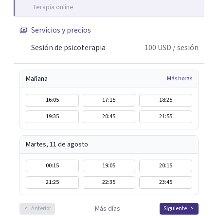
Terapia online
entendiendo que cada proceso terapéutico es único y
requiere una mirada personalizada.
Servicios y precios
Sesión de psicoterapia
100
USD
/ sesión
Mañana
Más horas
16:05
17:15
18:25
19:35
20:45
21:55
Martes, 11 de agosto
00:15
19:05
20:15
21:25
22:35
23:45
Más días
Anterior
Siguiente