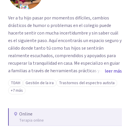
Ver a tu hijo pasar por momentos difíciles, cambios
drásticos de humor o problemas en el colegio puede
hacerte sentir con mucha incertidumbre y sin saber cuál
es el siguiente paso. Aquí encontrarás un espacio seguro y
cálido donde tanto tú como tus hijos se sentirán
realmente escuchados, comprendidos y apoyados para
recuperar la tranquilidad en casa. Me especializo en guiar
a familias a través de herramientas prácticas y dinámicas
leer más
adaptadas a la edad de cada menor, dejando de lado las
TDAH
Gestión de la ira
Trastornos del espectro autista
etiquetas y los tecnicismos. Mi forma de trabajar se
+7 más
centra en entender las emociones que hay detrás del
comportamiento, ayudándoles a desarrollar la confianza
necesaria para superar sus retos y fortaleciendo la
Online
comunicación entre ustedes. Acompaño a niños y
Terapia online
adolescentes que están lidiando con la ansiedad, la