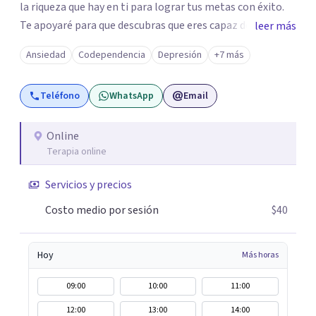
la riqueza que hay en ti para lograr tus metas con éxito.
Te apoyaré para que descubras que eres capaz de
leer más
convertir los problemas en oportunidades Tú tienes
Ansiedad
Codependencia
Depresión
+7 más
derecho a vivir con bienestar, sin culpas, sin
remordimientos y en plenitud. Con amor propio todo es
Teléfono
WhatsApp
Email
posible. En el viaje de tu vida. ¿Te das cuenta que tienes
fortalezas que te han llevado a alcanzar metas y
objetivos pero también hay momentos en los que has
Online
Terapia online
experimentado situaciones que no te favorecen y te
gustaría que fueran diferentes? Pedir ayuda es el primer
Servicios y precios
paso para encontrar soluciones.
Costo medio por sesión
$40
Hoy
Más horas
09:00
10:00
11:00
12:00
13:00
14:00