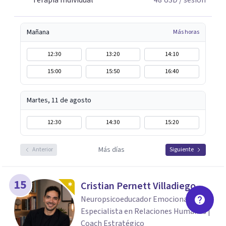
Terapia Individual
48
USD
/ sesión
Mañana
Más horas
12:30
13:20
14:10
15:00
15:50
16:40
Martes, 11 de agosto
12:30
14:30
15:20
Más días
Anterior
Siguiente
15
Cristian Pernett Villadiego
Neuropsicoeducador Emocional |
Especialista en Relaciones Humanas |
Coach Estratégico