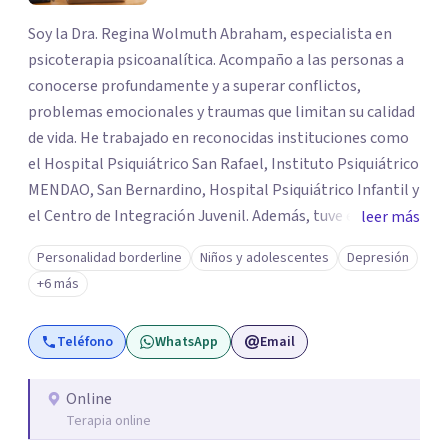
Soy la Dra. Regina Wolmuth Abraham, especialista en
psicoterapia psicoanalítica. Acompaño a las personas a
conocerse profundamente y a superar conflictos,
problemas emocionales y traumas que limitan su calidad
de vida. He trabajado en reconocidas instituciones como
el Hospital Psiquiátrico San Rafael, Instituto Psiquiátrico
MENDAO, San Bernardino, Hospital Psiquiátrico Infantil y
el Centro de Integración Juvenil. Además, tuve el
leer más
privilegio de colaborar en comunidades como Olivar del
Personalidad borderline
Niños y adolescentes
Depresión
Conde y Xochimilco, lo que me permitió conocer diversas
+6 más
realidades y necesidades.
Teléfono
WhatsApp
Email
Online
Terapia online