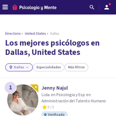
Directorio
United States
Dallas
ENCONTRAR MI TERAPEUTA
¿Necesitas ayuda para encontrar el
Los mejores psicólogos en
psicólogo adecuado?
Dallas, United States
Responde a unas breves preguntas y te ofreceremos
los profesionales que más se ajustan a tus
necesidades.
Dallas
Especialidades
Más filtros
Responder cuestionario
1
Jenny Najul
Lcda. en Psicologia y Esp. en
Administración del Talento Humano
5
/ 5
Verificado