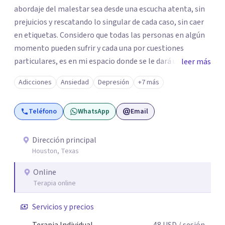
abordaje del malestar sea desde una escucha atenta, sin
prejuicios y rescatando lo singular de cada caso, sin caer
en etiquetas. Considero que todas las personas en algún
momento pueden sufrir y cada una por cuestiones
particulares, es en mi espacio donde se le dará un lugar a
leer más
esas cuestiones singulares de cada uno, para luego
Adicciones
Ansiedad
Depresión
+7 más
generar cambios. Soy una persona en constante
formación, actualmente curso seminarios, una
Teléfono
WhatsApp
Email
especialización en psicoanálisis y también investigo.
Siempre en la búsqueda de ser un mejor profesional.
Dirección principal
Houston, Texas
Online
Terapia online
Servicios y precios