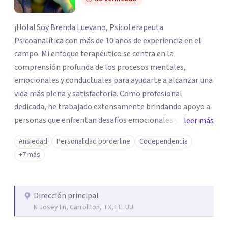
¡Hola! Soy Brenda Luevano, Psicoterapeuta
Psicoanalítica con más de 10 años de experiencia en el
campo. Mi enfoque terapéutico se centra en la
comprensión profunda de los procesos mentales,
emocionales y conductuales para ayudarte a alcanzar una
vida más plena y satisfactoria. Como profesional
dedicada, he trabajado extensamente brindando apoyo a
personas que enfrentan desafíos emocionales y
leer más
psicológicos. Mi compromiso es proporcionar un espacio
Ansiedad
Personalidad borderline
Codependencia
seguro y confidencial donde puedas explorar tus
+7 más
pensamientos, emociones y patrones de
comportamiento, facilitando así un proceso de
autoconocimiento y crecimiento personal. Mi
Dirección principal
compromiso con tu bienestar se refleja en mi capacidad
N Josey Ln, Carrollton, TX, EE. UU.
para ofrecer sesiones de terapia de forma remota. A
través de plataformas virtuales, garantizo un espacio