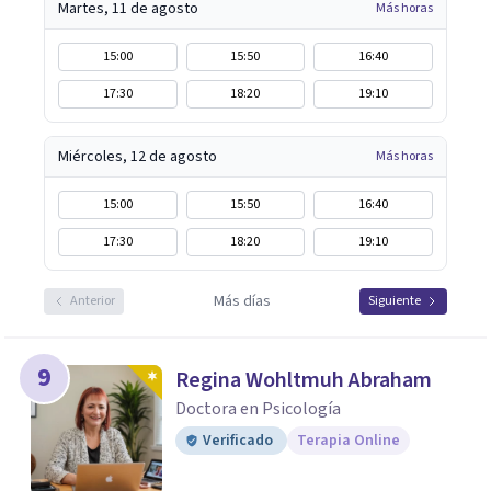
Martes, 11 de agosto
Más horas
15:00
15:50
16:40
17:30
18:20
19:10
Miércoles, 12 de agosto
Más horas
15:00
15:50
16:40
17:30
18:20
19:10
Más días
Anterior
Siguiente
9
Regina Wohltmuh Abraham
Doctora en Psicología
Verificado
Terapia Online