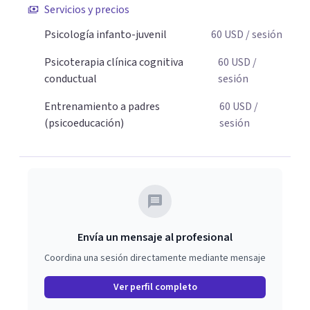
timidez, la rebeldía o dificultades escolares, así como a
Servicios y precios
padres que buscan orientación y pautas claras para
Psicología infanto-juvenil
60
USD
/ sesión
educar sin perder la paciencia ni el control. Si estás listo
para dar el primer paso hacia una convivencia familiar
Psicoterapia clínica cognitiva
60
USD
/
más armoniosa, agenda tu sesión y empecemos a
conductual
sesión
trabajar juntos.
Entrenamiento a padres
60
USD
/
(psicoeducación)
sesión
Envía un mensaje al profesional
Coordina una sesión directamente mediante mensaje
Ver perfil completo