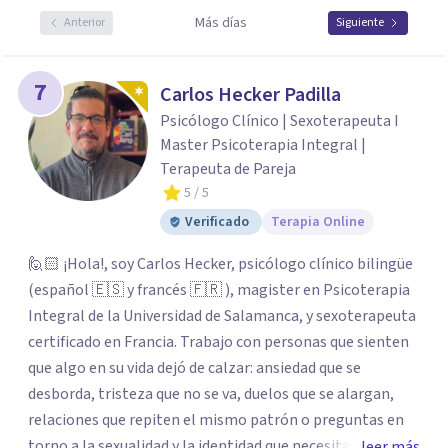
Más días
Anterior
Siguiente
7
Carlos Hecker Padilla
Psicólogo Clínico | Sexoterapeuta I
Master Psicoterapia Integral |
Terapeuta de Pareja
5
/ 5
Verificado
Terapia Online
🙋🏻 ¡Hola!, soy Carlos Hecker, psicólogo clínico bilingüe
(español 🇪🇸 y francés 🇫🇷 ), magister en Psicoterapia
Integral de la Universidad de Salamanca, y sexoterapeuta
certificado en Francia. Trabajo con personas que sienten
que algo en su vida dejó de calzar: ansiedad que se
desborda, tristeza que no se va, duelos que se alargan,
relaciones que repiten el mismo patrón o preguntas en
torno a la sexualidad y la identidad que necesitan un
leer más