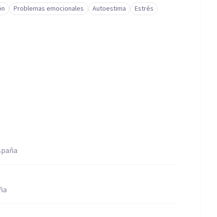
ón
Problemas emocionales
Autoestima
Estrés
spaña
ña