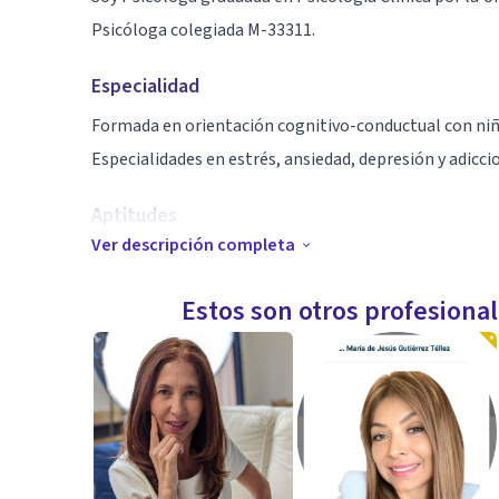
Psicóloga colegiada M-33311.
Especialidad
Formada en orientación cognitivo-conductual con niño
Especialidades en estrés, ansiedad, depresión y adicci
Aptitudes
Ver descripción completa
Máster Universitario en Psicología General Sanitaria,
psicológico de adultos, niños y adolescentes (UCM).
Estos son otros profesiona
Máster Universitario en Psicofarmacología y Drogas 
Formación especializada en Atención Psicológica Te