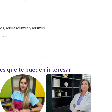
s, adolescentes y adultos.
ones.
 profundizando en la evaluación y tratamiento
les que te pueden interesar
de Abuso (UCM).
lemática Inmediata (UCM).