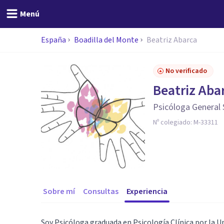
Menú
España
Boadilla del Monte
Beatriz Abarca
No verificado
Beatriz Aba
Psicóloga General 
Nº colegiado:
M-33311
Sobre mí
Consultas
Experiencia
Soy Psicóloga graduada en Psicología Clínica por la 