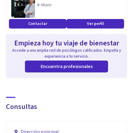
Miami
Mi intervención se basa en la evidencia científica y en un
abordaje individualizado, respetando el ritmo y las
Contactar
Ver perfil
circunstancias de cada persona.
Empieza hoy tu viaje de bienestar
Aptitudes
Accede a una amplia red de psicólogos calificados. Empatía y
Amplia experiencia clínica en ansiedad y trauma.
experiencia a tu servicio.
Encuentra profesionales
Psicoterapia EMDR.
Evaluación psicológica rigurosa.
Consultas
Elaboración de informes periciales y contrainformes.
Intervención ética, cercana y profesional.
Dirección principal