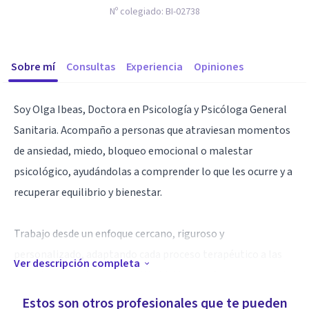
Nº colegiado:
BI-02738
Sobre mí
Consultas
Experiencia
Opiniones
Soy Olga Ibeas, Doctora en Psicología y Psicóloga General
Sanitaria. Acompaño a personas que atraviesan momentos
de ansiedad, miedo, bloqueo emocional o malestar
psicológico, ayudándolas a comprender lo que les ocurre y a
recuperar equilibrio y bienestar.
Trabajo desde un enfoque cercano, riguroso y
personalizado, adaptando cada proceso terapéutico a las
Ver descripción completa
necesidades de la persona. Mi objetivo es ofrecer un espacio
seguro y profesional donde poder sentirse escuchado,
Estos son otros profesionales que te pueden