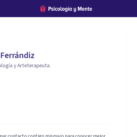
 Ferrándiz
ología y Arteterapeuta.
omar contacto contigo misma/o para conocer mejor