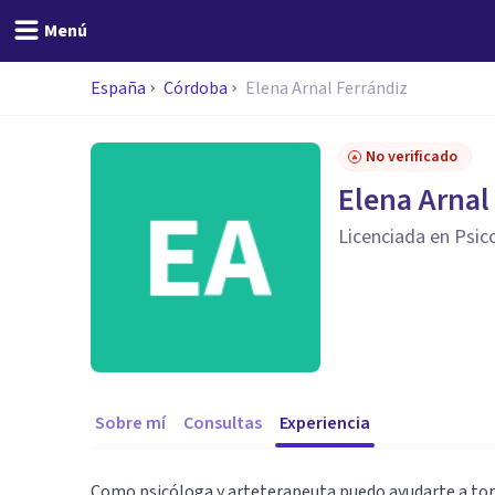
Menú
España
Córdoba
Elena Arnal Ferrándiz
No verificado
Elena Arnal
Licenciada en Psic
Sobre mí
Consultas
Experiencia
Como psicóloga y arteterapeuta puedo ayudarte a t