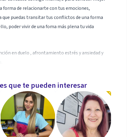
na forma de relacionarte con tus emociones,
 que puedas transitar tus conflictos de una forma
ello, poder vivir de una foma más plena tu vida
nción en duelo , afrontamiento estrés y ansiedad y
s.
les que te pueden interesar
odrás expresarte sin miedo y sin juicios externos, así
odinámico y arteterapéutico para gestionar tus