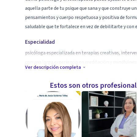
aquella parte de tu psique que sana y que construye u
pensamientos y cuerpo respetuosa y positiva de forma
saludable que te fortalece en vez de debilitarte y con 
Especialidad
psicóloga especializada en terapias creativas, interve
con una larga experiencia en meditación y mindfulnes
Ver descripción completa
Aptitudes
Estos son otros profesiona
Te ofrezco un espacio de confianza y seguridad donde p
como un acompañamiento profesional de enfoque psic
conflictos internos.