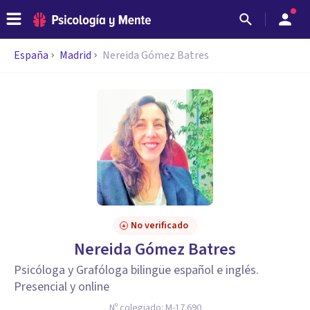
España
Madrid
Nereida Gómez Batres
No verificado
Nereida Gómez Batres
Psicóloga y Grafóloga bilingüe español e inglés.
Presencial y online
Nº colegiado:
M-17.690