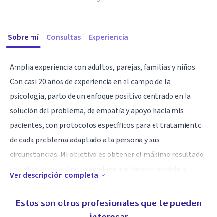
Sobre mí
Consultas
Experiencia
Amplia experiencia con adultos, parejas, familias y niños.
Con casi 20 años de experiencia en el campo de la
psicología, parto de un enfoque positivo centrado en la
solución del problema, de empatía y apoyo hacia mis
pacientes, con protocolos específicos para el tratamiento
de cada problema adaptado a la persona y sus
circunstancias. Mi objetivo es obtener el máximo resultado
con el mínimo esfuerzo en el menor tiempo posible a
Ver descripción completa
través de la Terapia Breve Estratégica, método muy
eficiente y respetuoso. Poder equipar a las personas con las
Estos son otros profesionales que te pueden
herramientas necesarias para ayudarles a lograr el cambio