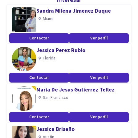
interesar
necesario es una gran satisfacción personal. Presencial y
Sandra Milena Jimenez Duque
online.
Miami
Especialidad
Contactar
Ver perfil
Experiencia, dedicación, seriedad, curiosidad,
Jessica Perez Rubio
profesionalidad, apertura y no juicio, claridad, cercanía, y
Florida
cariño a mi trabajo. Bilingüe español e inglés. Presencial y
online.
Contactar
Ver perfil
Aptitudes
Maria De Jesus Gutierrez Tellez
Estoy especializada en trabajar con adultos, niños y
San Francisco
adolescentes, con familias y parejas, padres, y procesos de
separación. También realizo estudios grafológicos.
Contactar
Ver perfil
Jessica Briseño
Trato problemas emocionales y comportamentales, así
Austin