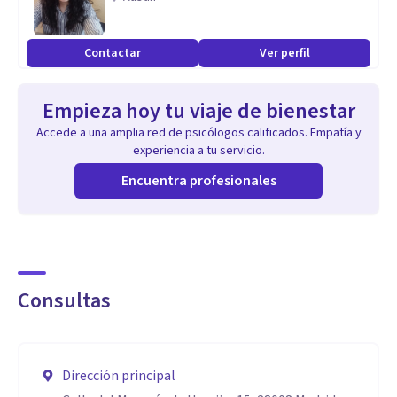
como los siguientes trastornos: Trastornos de ansiedad
(ansiedad, fobias, ansiedad social, ataques de pánico,
Contactar
Ver perfil
agorafobia); Trastornos obsesivos (TOC, dudas,
dismorfofobia, tricotilomanía, pensamientos intrusivos...);
Empieza hoy tu viaje de bienestar
Trastornos de la alimentación (anorexia, bulimia,
Accede a una amplia red de psicólogos calificados. Empatía y
atracones); Disfunciones sexuales, Depresión, Trauma y
experiencia a tu servicio.
Trastorno de Estrés Post Traumático
Encuentra profesionales
Consultas
Dirección principal